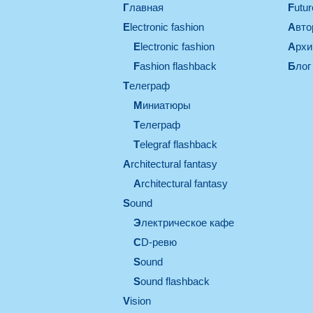
Главная
Futu
electronic fashion
Авт
electronic fashion
Арх
Fashion flashback
Блог
телеграф
миниатюры
телеграф
Telegraf flashback
architectural fantasy
architectural fantasy
sound
электрическое кафе
CD-ревю
sound
Sound flashback
vision