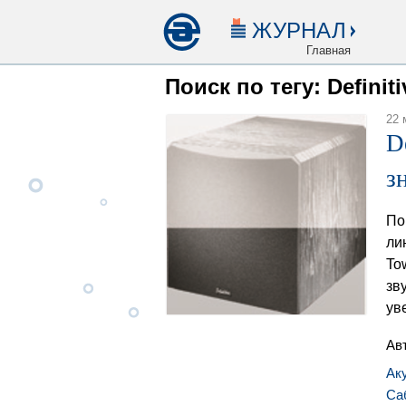
ЖУРНАЛ
Главная
Поиск по тегу: Definit
22 
D
з
По
ли
To
зв
ув
Ав
Ак
Са