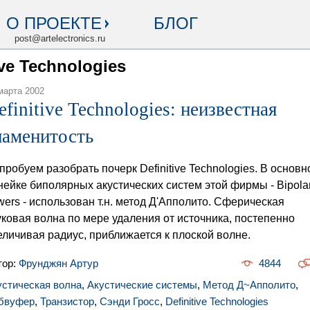
О ПРОЕКТЕ
БЛОГ
post@artelectronics.ru
ive Technologies
марта 2002
efinitive Technologies: неизвестная
наменитость
пробуем разобрать почерк Definitive Technologies. В основн
нейке биполярных акустических систем этой фирмы - Bipola
wers - использован т.н. метод Д'Апполито. Сферическая
уковая волна по мере удаления от источника, постепенно
еличивая радиус, приближается к плоской волне.
тор:
Фрунджян Артур
4844
устическая волна
,
Акустические системы
,
Метод Д~Апполито
,
бвуфер
,
Транзистор
,
Сэнди Гросс
,
Definitive Technologies