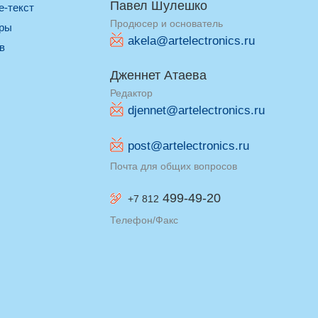
Павел Шулешко
re-текст
Продюсер и основатель
оры
akela@artelectronics.ru
ив
Дженнет Атаева
Редактор
djennet@artelectronics.ru
post@artelectronics.ru
Почта для общих вопросов
499-49-20
+7 812
Телефон/Факс