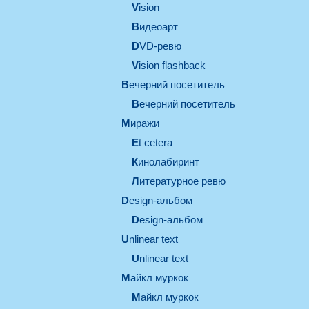
vision
видеоарт
DVD-ревю
Vision flashback
вечерний посетитель
вечерний посетитель
миражи
et cetera
кинолабиринт
литературное ревю
design-альбом
design-альбом
unlinear text
Unlinear text
майкл муркок
майкл муркок