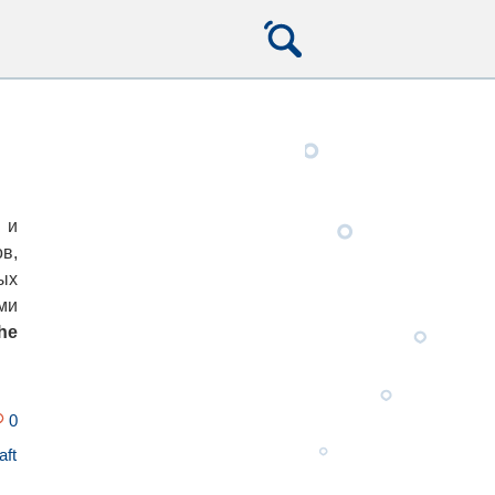
 и
в,
ых
ми
he
0
aft