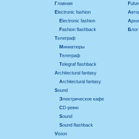
Главная
Futu
electronic fashion
Авт
electronic fashion
Арх
Fashion flashback
Блог
телеграф
миниатюры
телеграф
Telegraf flashback
architectural fantasy
architectural fantasy
sound
электрическое кафе
CD-ревю
sound
Sound flashback
vision