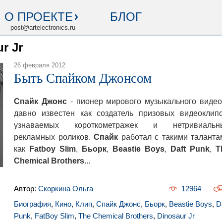
О ПРОЕКТЕ
БЛОГ
post@artelectronics.ru
r Jr
26 февраля 2012
Быть Спайком Джонсом
Спайк Джонс
- пионер мирового музыкального видео
давно известен как создатель призовых видеоклипо
узнаваемых короткометражек и нетривиальн
рекламных роликов.
Спайк
работал с такими таланта
как
Fatboy Slim
,
Бьорк
,
Beastie Boys
,
Daft Punk
,
T
Chemical Brothers
...
Автор:
Скоркина Ольга
12964
Биография
,
Кино
,
Клип
,
Спайк Джонс
,
Бьорк
,
Beastie Boys
,
D
Punk
,
FatBoy Slim
,
The Chemical Brothers
,
Dinosaur Jr