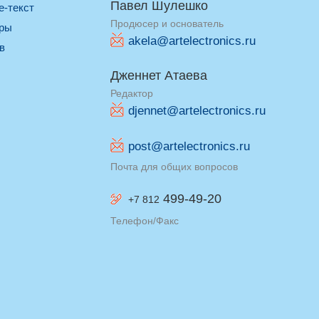
Павел Шулешко
re-текст
Продюсер и основатель
оры
akela@artelectronics.ru
ив
Дженнет Атаева
Редактор
djennet@artelectronics.ru
post@artelectronics.ru
Почта для общих вопросов
499-49-20
+7 812
Телефон/Факс