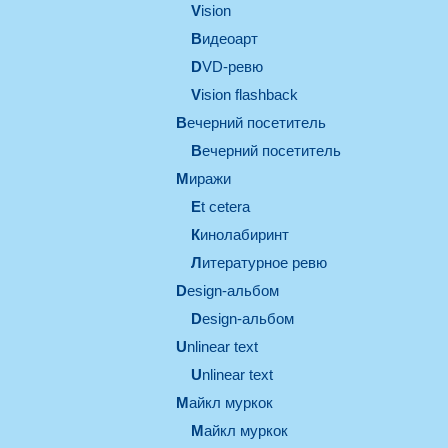
vision
видеоарт
DVD-ревю
Vision flashback
вечерний посетитель
вечерний посетитель
миражи
et cetera
кинолабиринт
литературное ревю
design-альбом
design-альбом
unlinear text
Unlinear text
майкл муркок
майкл муркок