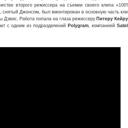
честве второго режиссера на съемки своего клипа «100
, снятый Джонcом, был вмонтирован в основную часть кли
ы Дэвис. Работа попала на глаза режиссеру
Питеру Кейр
акт с одним из подразделений
Polygram
, компанией
Satell