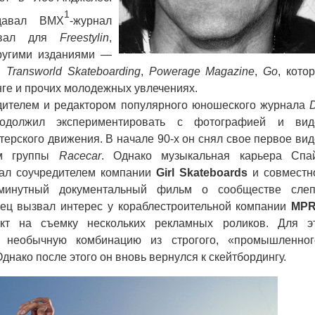
1
давал BMX
-журнал
овал для
Freestylin
,
ругими изданиями —
,
Transworld Skateboarding
,
Powerage Magazine
,
Go
, кото
нге и прочих молодежных увлечениях.
ителем и редактором популярного юношеского журнала
D
одолжил экспериментировать с фотографией и вид
терского движения. В начале 90-х он снял свое первое вид
ом группы
Racecar
. Однако музыкальная карьера Спа
тал соучредителем компании
Girl Skateboards
и совместн
-минутный документальный фильм о сообществе сле
нец вызвал интерес у кораблестроительной компании
MP
акт на съемку нескольких рекламных роликов. Для э
л необычную комбинацию из строгого, «промышленног
нако после этого он вновь вернулся к скейтбордингу.