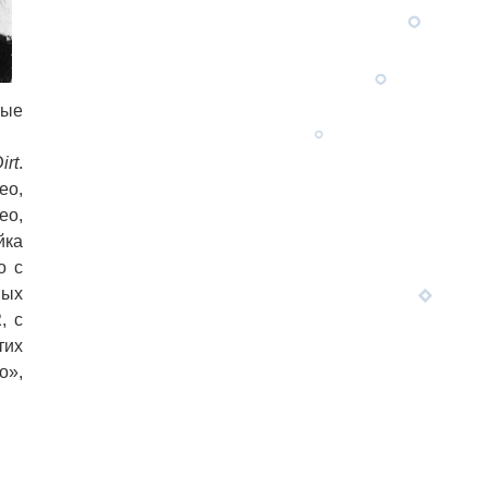
рые
irt
.
ео,
ео,
йка
о с
пых
R
, с
тих
о»,