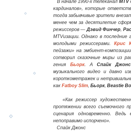
В начале 1990-х телеканал
MTV
кардиналов», которые ответстве
тогда забывчивые зрители внезап
менее чем за десятилетие сформ
режиссеров —
Дэвид Финчер
,
Ра
MTVизации. Однако в последние 
молодыми режиссерами.
Крис 
пейзажи» на эмбиент-композици
сотворил сказочные миры из рас
гения
Бьорк
. А
Спайк Джонс
музыкального видео и давно из
короткометражек и нетривиальны
как
Fatboy Slim
,
Бьорк
,
Beastie B
«Как режиссер художественно
протяжении всего съемочного п
сценария одновременно. Ведь
непоправимо испорчено».
Спайк Джонс