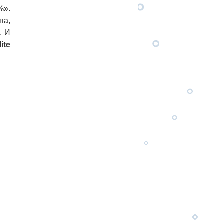
%».
па,
у
. И
ite