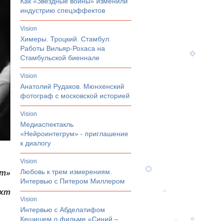
Как «Звездные войны» изменили
индустрию спецэффектов
vision
Химеры. Троцкий. Стамбул.
Работы Вильяр-Рохаса на
Стамбульской биеннале
vision
Анатолий Рудаков. Мюнхенский
фотограф с московской историей
vision
Медиаспектакль
«Нейроинтегрум» - приглашение
к диалогу
vision
Любовь к трем измерениям.
ет»
Интервью с Питером Миллером
хт
vision
Интервью с Абделатифом
Кешишем о фильме «Синий –