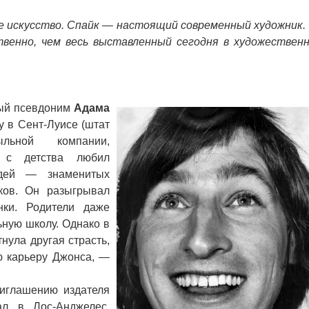
искусство. Спайк — настоящий современный художник. 
твенно, чем весь выставленный сегодня в художествен
ый псевдоним
Адама
у в Сент-Луисе (штат
льной компании,
н с детства любил
юдей — знаменитых
иков. Он разыгрывал
ки. Родители даже
ьную школу. Однако в
нула другая страсть,
 карьеру Джонcа, —
глашению издателя
л в Лос-Анджелес.