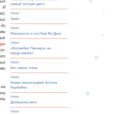
рых
самый теплый цвет»
. И
ей,
vision
Закат
тих
 до
vision
ыми
Реальность и сон Ким Ки Дука
ные
vision
дри
«Коламбия Пикчерз» не
оп-
представляет…
ого
мых
vision
Бег сквозь стену
ами
vision
Новая иконография Антона
 на
Корбайна
ниц
vision
ыть
Домашнее кино
vision