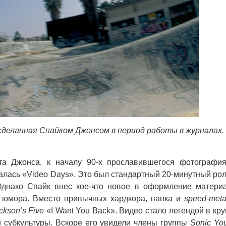
деланная Спайком Джонсом в период работы в журналах.
 Джонcа, к началу 90-х прославившегося фотографи
алась «Video Days». Это был стандартный 20-минутный рол
Однако Спайк внес кое-что новое в оформление матери
у юмора. Вместо привычных хардкора, панка и
speed-meta
ckson’s Five
«I Want You Back». Видео стало легендой в кру
 субкультуры. Вскоре его увидели члены группы
Sonic Yo