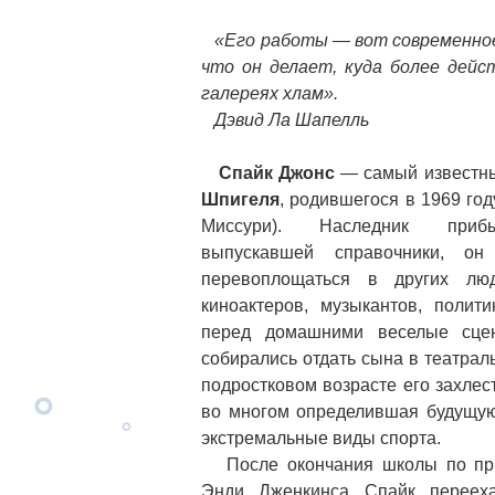
«Его работы — вот современное 
что он делает, куда более дейс
галереях хлам».
Дэвид Ла Шапелль
Спайк Джонc
— самый известн
Шпигеля
, родившегося в 1969 год
Миссури). Наследник прибы
выпускавшей справочники, о
перевоплощаться в других л
киноактеров, музыкантов, полит
перед домашними веселые сцен
собирались отдать сына в театрал
подростковом возрасте его захлест
во многом определившая будущую
экстремальные виды спорта.
После окончания школы по при
Энди Дженкинса Спайк перееха