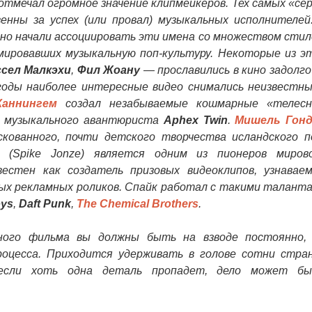
отмечал огромное значение клипмейкеров. Тех самых «се
нны за успех (или провал) музыкальных исполнителей
но начали ассоциировать эти имена со множеством стил
ировавших музыкальную поп-культуру. Некоторые из э
ссел Малкэхи
,
Фил Жоану
— прославились в кино задолго
годы наиболее интересные видео снимались неизвестн
Каннингем
создал незабываемые кошмарные «телес
и музыкального авантюриста
Aphex Twin
.
Мишель Гон
кованного, почти детского творчества исландского п
(Spike Jonze) является одним из пионеров миров
вестен как создатель призовых видеоклипов, узнавае
х рекламных роликов. Спайк работал с такими талант
oys
,
Daft Punk
,
The Chemical Brothers
.
го фильма вы должны быть на взводе постоянно,
роцесса. Приходится удерживать в голове сотни стра
 если хоть одна деталь пропадет, дело может б