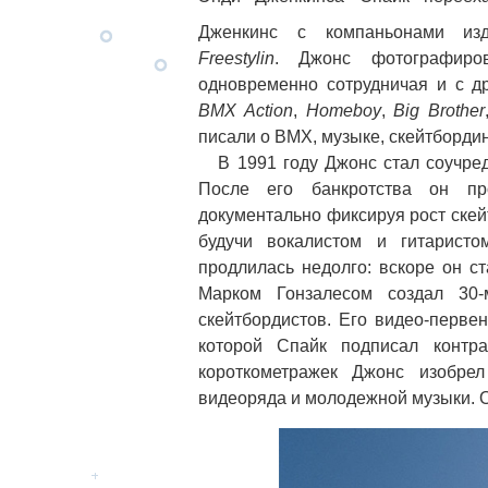
Дженкинс с компаньонами из
Freestylin
. Джонc фотографир
одновременно сотрудничая и с д
BMX Action
,
Homeboy
,
Big Brother
писали о BMX, музыке, скейтборди
В 1991 году Джонc стал соучред
После его банкротства он пр
документально фиксируя рост скей
будучи вокалистом и гитарист
продлилась недолго: вскоре он с
Марком Гонзалесом создал 30
скейтбордистов. Его видео-перве
которой Спайк подписал контр
короткометражек Джонc изобре
видеоряда и молодежной музыки. Од