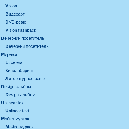
vision
видеоарт
DVD-ревю
Vision flashback
вечерний посетитель
вечерний посетитель
миражи
et cetera
кинолабиринт
литературное ревю
design-альбом
design-альбом
unlinear text
Unlinear text
майкл муркок
майкл муркок