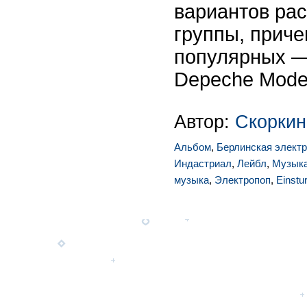
вариантов ра
группы, приче
популярных — 
Depeche Mode
Автор:
Скоркин
Альбом
,
Берлинская элект
Индастриал
,
Лейбл
,
Музык
музыка
,
Электропоп
,
Einstu