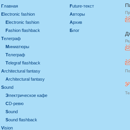
П
Главная
Future-текст
Пр
electronic fashion
Авторы
electronic fashion
Архив
Fashion flashback
Блог
Д
телеграф
Ре
миниатюры
телеграф
Telegraf flashback
architectural fantasy
По
architectural fantasy
sound
Те
электрическое кафе
CD-ревю
sound
Sound flashback
vision