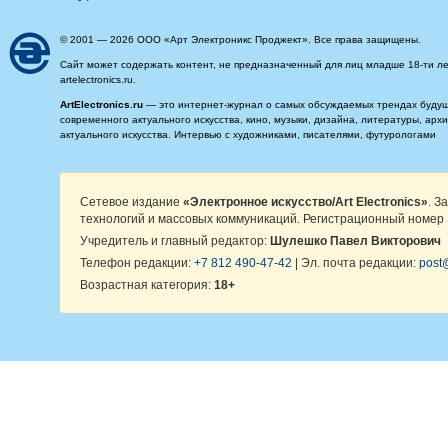
© 2001 — 2026 ООО «Арт Электроникс Проджект». Все права защищены.
Сайт может содержать контент, не предназначенный для лиц младше 18-ти ле
artelectronics.ru.
ArtElectronics.ru
— это интернет-журнал о самых обсуждаемых трендах будущег
современного актуального искусства, кино, музыки, дизайна, литературы, ар
актуального искусства. Интервью с художниками, писателями, футурологами
Сетевое издание
«Электронное искусство/Art Electronics»
. З
технологий и массовых коммуникаций. Регистрационный номер 
Учредитель и главный редактор:
Шулешко Павел Викторович
Телефон редакции:
+7 812 490-47-42
| Эл. почта редакции:
post@
Возрастная категория:
18+