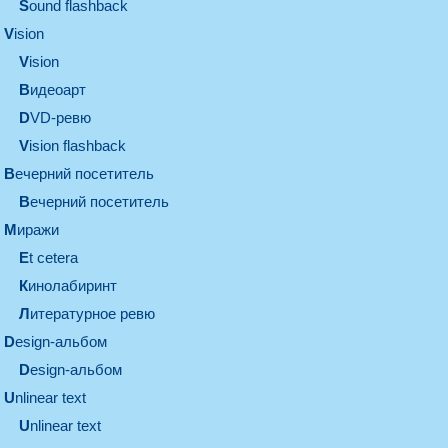
Sound flashback
vision
vision
видеоарт
DVD-ревю
Vision flashback
вечерний посетитель
вечерний посетитель
миражи
et cetera
кинолабиринт
литературное ревю
design-альбом
design-альбом
unlinear text
Unlinear text