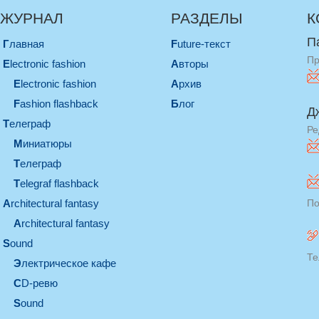
ЖУРНАЛ
РАЗДЕЛЫ
К
П
Главная
Future-текст
Пр
electronic fashion
Авторы
electronic fashion
Архив
Fashion flashback
Блог
Д
телеграф
Ре
миниатюры
телеграф
Telegraf flashback
architectural fantasy
По
architectural fantasy
sound
Те
электрическое кафе
CD-ревю
sound