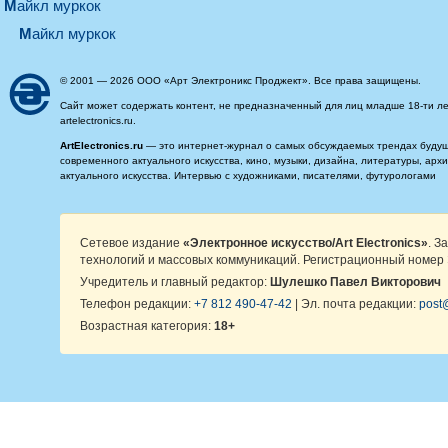
майкл муркок
майкл муркок
© 2001 — 2026 ООО «Арт Электроникс Проджект». Все права защищены.
Сайт может содержать контент, не предназначенный для лиц младше 18-ти ле
artelectronics.ru.
ArtElectronics.ru
— это интернет-журнал о самых обсуждаемых трендах будущег
современного актуального искусства, кино, музыки, дизайна, литературы, ар
актуального искусства. Интервью с художниками, писателями, футурологами
Сетевое издание
«Электронное искусство/Art Electronics»
. З
технологий и массовых коммуникаций. Регистрационный номер 
Учредитель и главный редактор:
Шулешко Павел Викторович
Телефон редакции:
+7 812 490-47-42
| Эл. почта редакции:
post@
Возрастная категория:
18+