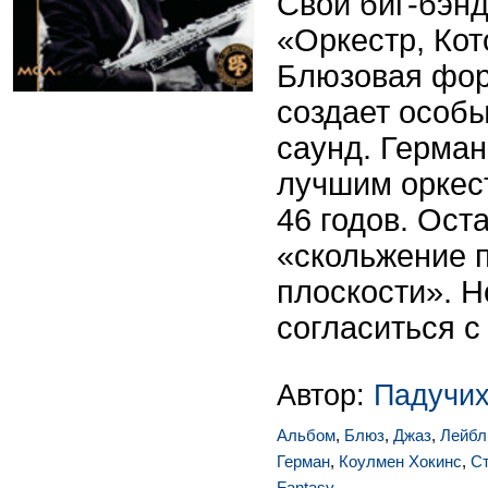
Свой биг-бэнд
«Оркестр, Кот
Блюзовая фор
создает особ
саунд. Герман
лучшим оркес
46 годов. Ост
«скольжение 
плоскости». Н
согласиться с
Автор:
Падучих
Альбом
,
Блюз
,
Джаз
,
Лейбл
Герман
,
Коулмен Хокинс
,
Ст
Fantasy