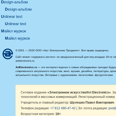
design-альбом
design-альбом
unlinear text
Unlinear text
майкл муркок
майкл муркок
© 2001 — 2026 ООО «Арт Электроникс Проджект». Все права защищены.
Сайт может содержать контент, не предназначенный для лиц младше 18-ти ле
artelectronics.ru.
ArtElectronics.ru
— это интернет-журнал о самых обсуждаемых трендах будущег
современного актуального искусства, кино, музыки, дизайна, литературы, ар
актуального искусства. Интервью с художниками, писателями, футурологами
Сетевое издание
«Электронное искусство/Art Electronics»
. З
технологий и массовых коммуникаций. Регистрационный номер 
Учредитель и главный редактор:
Шулешко Павел Викторович
Телефон редакции:
+7 812 490-47-42
| Эл. почта редакции:
post@
Возрастная категория:
18+