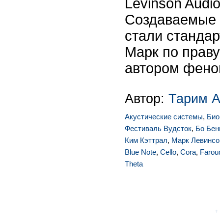
Levinson Audi
Создаваемые 
стали стандар
Марк по праву
автором феном
Автор:
Тарим А
Акустические системы
,
Био
Фестиваль Вудсток
,
Бо Бен
Ким Кэттрал
,
Марк Левинсо
Blue Note
,
Cello
,
Cora
,
Farou
Theta