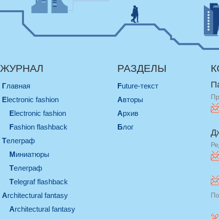
ЖУРНАЛ
РАЗДЕЛЫ
К
П
Главная
Future-текст
Пр
electronic fashion
Авторы
electronic fashion
Архив
Fashion flashback
Блог
Д
телеграф
Ре
миниатюры
телеграф
Telegraf flashback
architectural fantasy
По
architectural fantasy