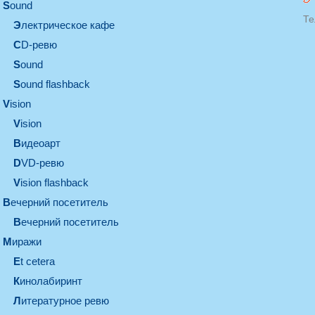
sound
Те
электрическое кафе
CD-ревю
sound
Sound flashback
vision
vision
видеоарт
DVD-ревю
Vision flashback
вечерний посетитель
вечерний посетитель
миражи
et cetera
кинолабиринт
литературное ревю