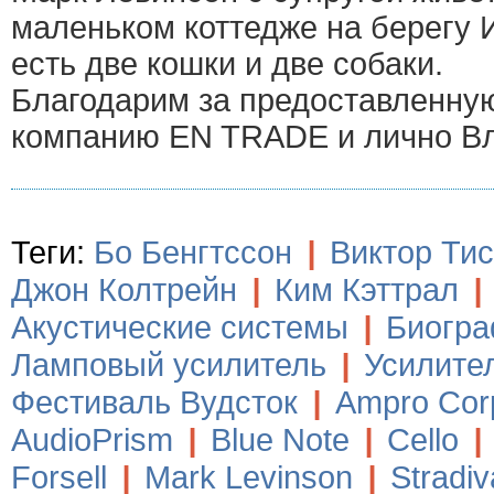
маленьком коттедже на берегу 
есть две кошки и две собаки.
Благодарим за предоставленн
компанию EN TRADE и лично В
Теги:
Бо Бенгтссон
|
Виктор Ти
Джон Колтрейн
|
Ким Кэттрал
|
Акустические системы
|
Биогр
Ламповый усилитель
|
Усилите
Фестиваль Вудсток
|
Ampro Corp
AudioPrism
|
Blue Note
|
Cello
|
Forsell
|
Mark Levinson
|
Stradiv