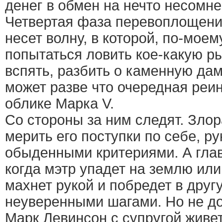
денег в обмен на нечто несомн
Четвертая фаза перевоплощени
несет волну, в которой, по-моем
попытаться ловить кое-какую ры
вспять, разбить о каменную дам
может разве что очередная реи
облике Марка V.
Со стороны за ним следят. Зло
мерить его поступки по себе, р
обыденными критериями. А гла
когда мэтр упадет на землю или
махнет рукой и побредет в друг
неуверенными шагами. Но не д
Марк Левинсон с супругой живет