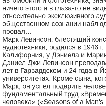
автомобили и фототехника, знаю
ничего этого и в глаза-то не вид
относительно эксклюзивного ау
общественном сознании наблюд
провал…
Марк Левинсон, блестящий конс
аудиотехники, родился в 1946 г.
Калифорния, у Дэниела и Марии
Дэниел Джи Левинсон преподав
лет в Гарвардском и 24 года в 
университетах. Кроме сына, ко
Марк, он успел подарить челове
фундаментальный труд «Времен
человека» («Seasons of a Man’s L