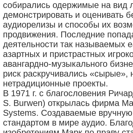
собирались одержимые на вид 
демонстрировать и оценивать 
аудиорелизы и способы их воз
продвижения. Последние попад
деятельности так называемых ea
азартных и пристрастных игроко
авангардно-музыкального бизнес
риск раскручивались «сырые», 
нетрадиционные проекты.
В 1971 г. с благословения Рича
S. Burwen) открылась фирма Mar
Systems. Создаваемые вручную
стандартом в мире аудио. Благ
изобретениям Марк по праву ст