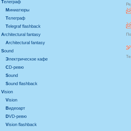
телеграф
Ре
миниатюры
телеграф
Telegraf flashback
architectural fantasy
По
architectural fantasy
sound
Те
электрическое кафе
CD-ревю
sound
Sound flashback
vision
vision
видеоарт
DVD-ревю
Vision flashback