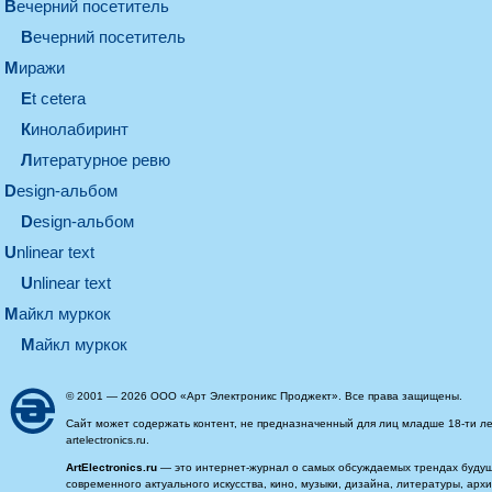
вечерний посетитель
вечерний посетитель
миражи
et cetera
кинолабиринт
литературное ревю
design-альбом
design-альбом
unlinear text
Unlinear text
майкл муркок
майкл муркок
© 2001 — 2026 ООО «Арт Электроникс Проджект». Все права защищены.
Сайт может содержать контент, не предназначенный для лиц младше 18-ти ле
artelectronics.ru.
ArtElectronics.ru
— это интернет-журнал о самых обсуждаемых трендах будущег
современного актуального искусства, кино, музыки, дизайна, литературы, ар