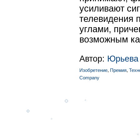
усиливают си
телевидения 
углами, прич
возможным кач
Автор:
Юрьева
Изобретение
,
Премия
,
Техн
Company