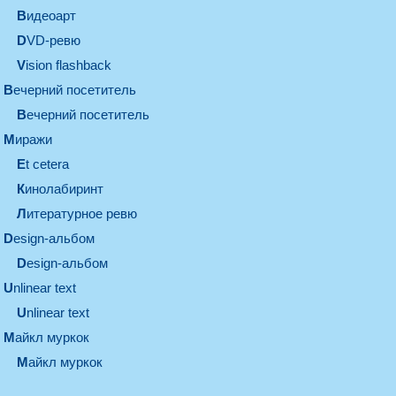
видеоарт
DVD-ревю
Vision flashback
вечерний посетитель
вечерний посетитель
миражи
et cetera
кинолабиринт
литературное ревю
design-альбом
design-альбом
unlinear text
Unlinear text
майкл муркок
майкл муркок