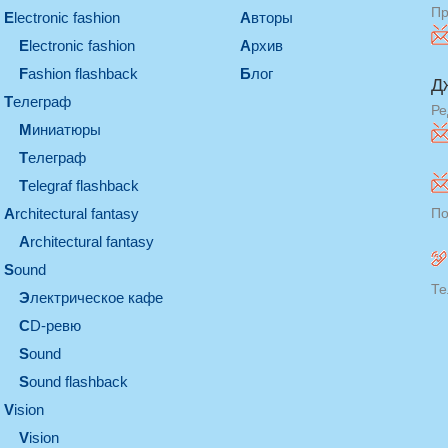
Пр
electronic fashion
Авторы
electronic fashion
Архив
Fashion flashback
Блог
Д
телеграф
Ре
миниатюры
телеграф
Telegraf flashback
architectural fantasy
По
architectural fantasy
sound
Те
электрическое кафе
CD-ревю
sound
Sound flashback
vision
vision