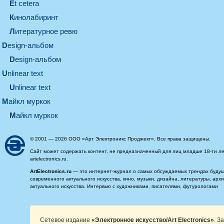
et cetera
кинолабиринт
литературное ревю
design-альбом
design-альбом
unlinear text
Unlinear text
майкл муркок
майкл муркок
© 2001 — 2026 ООО «Арт Электроникс Проджект». Все права защищены.
Сайт может содержать контент, не предназначенный для лиц младше 18-ти ле
artelectronics.ru.
ArtElectronics.ru
— это интернет-журнал о самых обсуждаемых трендах будущег
современного актуального искусства, кино, музыки, дизайна, литературы, ар
актуального искусства. Интервью с художниками, писателями, футурологами
Сетевое издание
«Электронное искусство/Art Electronics»
. З