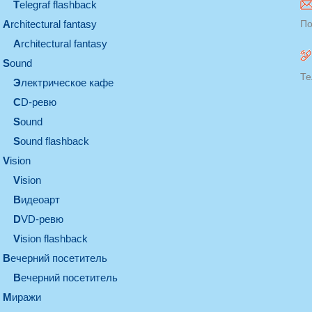
Telegraf flashback
architectural fantasy
По
architectural fantasy
sound
Те
электрическое кафе
CD-ревю
sound
Sound flashback
vision
vision
видеоарт
DVD-ревю
Vision flashback
вечерний посетитель
вечерний посетитель
миражи