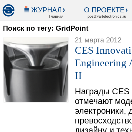
ЖУРНАЛ
О ПРОЕКТЕ
Главная
post@artelectronics.ru
Поиск по тегу: GridPoint
21 марта 2012
CES Innovati
Engineering 
II
Награды CES I
отмечают мод
электроники,
превосходство
дизайну и тех