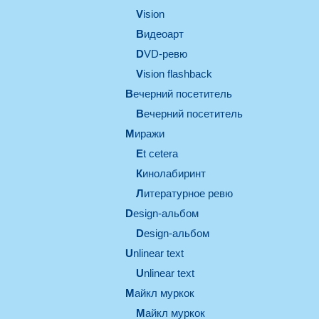
vision
видеоарт
DVD-ревю
Vision flashback
вечерний посетитель
вечерний посетитель
миражи
et cetera
кинолабиринт
литературное ревю
design-альбом
design-альбом
unlinear text
Unlinear text
майкл муркок
майкл муркок