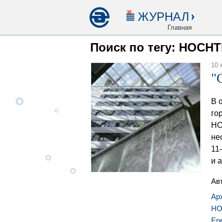
ЖУРНАЛ
Главная
Поиск по тегу: HOCHT
10 
"
В 
го
HO
не
11
и 
Ав
Ар
HO
En