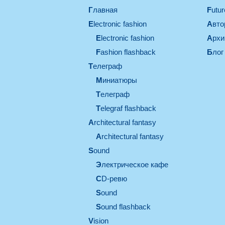
Главная
Futu
electronic fashion
Авт
electronic fashion
Арх
Fashion flashback
Блог
телеграф
миниатюры
телеграф
Telegraf flashback
architectural fantasy
architectural fantasy
sound
электрическое кафе
CD-ревю
sound
Sound flashback
vision