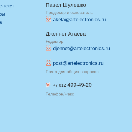
Павел Шулешко
re-текст
Продюсер и основатель
оры
akela@artelectronics.ru
ив
Дженнет Атаева
Редактор
djennet@artelectronics.ru
post@artelectronics.ru
Почта для общих вопросов
499-49-20
+7 812
Телефон/Факс