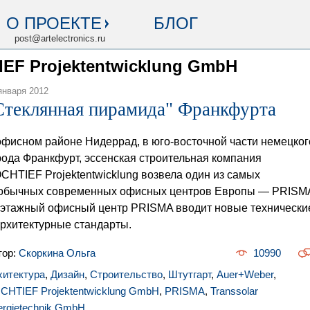
О ПРОЕКТЕ
БЛОГ
post@artelectronics.ru
IEF Projektentwicklung GmbH
января 2012
Стеклянная пирамида" Франкфурта
офисном районе Нидеррад, в юго-восточной части немецког
рода Франкфурт, эссенская строительная компания
CHTIEF Projektentwicklung возвела один из самых
обычных современных офисных центров Европы — PRISM
-этажный офисный центр PRISMA вводит новые технически
архитектурные стандарты.
тор:
Скоркина Ольга
10990
хитектура
,
Дизайн
,
Строительство
,
Штутгарт
,
Auer+Weber
,
CHTIEF Projektentwicklung GmbH
,
PRISMA
,
Transsolar
ergietechnik GmbH