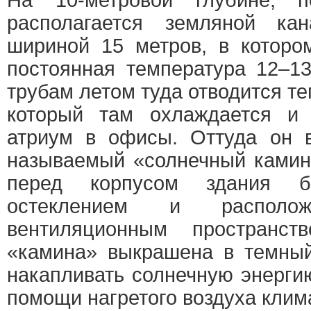
На 10-метровой глубине, 
располагается земляной к
шириной 15 метров, в которо
постоянная температура 12–1
трубам летом туда отводится те
который там охлаждается и 
атриум в офисы. Оттуда он в
называемый «солнечный камин
перед корпусом здания 
остеклением и распол
вентиляционным пространст
«камина» выкрашена в темный
накапливать солнечную энерги
помощи нагретого воздуха клима