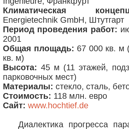
Ingenieure, Франкфурт
Климатическая концепц
Energietechnik GmbH, Штутгарт
Период проведения работ:
ию
2001
Общая площадь:
67 000 кв. м
кв. м)
Высота:
45 м (11 этажей, под
парковочных мест)
Материалы:
стекло, сталь, бет
Стоимость:
118 млн. евро
Сайт:
www.hochtief.de
Диалектика прогресса пара