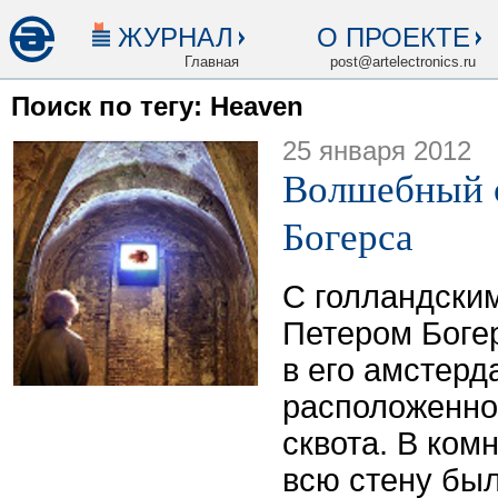
ЖУРНАЛ
О ПРОЕКТЕ
Главная
post@artelectronics.ru
Поиск по тегу: Heaven
25 января 2012
Волшебный 
Богерса
С голландски
Петером Боге
в его амстерд
расположенно
сквота. В ком
всю стену был