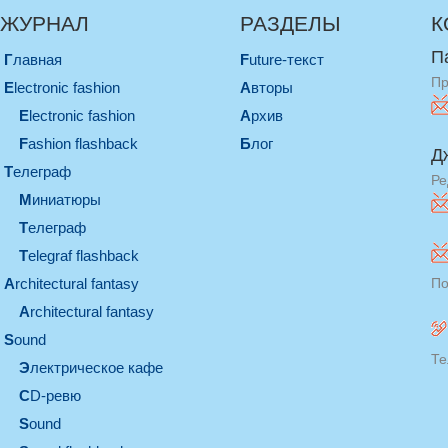
ЖУРНАЛ
РАЗДЕЛЫ
К
П
Главная
Future-текст
Пр
electronic fashion
Авторы
electronic fashion
Архив
Fashion flashback
Блог
Д
телеграф
Ре
миниатюры
телеграф
Telegraf flashback
architectural fantasy
По
architectural fantasy
sound
Те
электрическое кафе
CD-ревю
sound