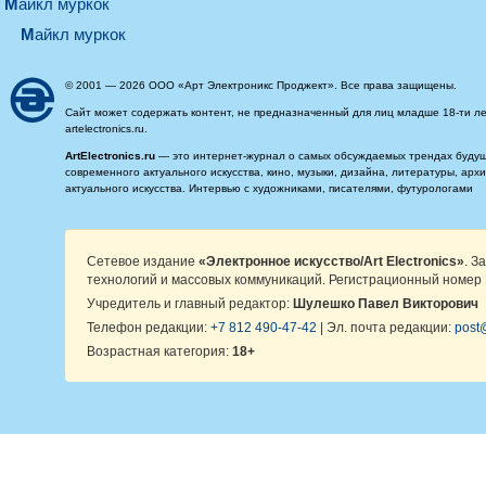
майкл муркок
майкл муркок
© 2001 — 2026 ООО «Арт Электроникс Проджект». Все права защищены.
Сайт может содержать контент, не предназначенный для лиц младше 18-ти ле
artelectronics.ru.
ArtElectronics.ru
— это интернет-журнал о самых обсуждаемых трендах будущег
современного актуального искусства, кино, музыки, дизайна, литературы, ар
актуального искусства. Интервью с художниками, писателями, футурологами
Сетевое издание
«Электронное искусство/Art Electronics»
. З
технологий и массовых коммуникаций. Регистрационный номер 
Учредитель и главный редактор:
Шулешко Павел Викторович
Телефон редакции:
+7 812 490-47-42
| Эл. почта редакции:
post@
Возрастная категория:
18+