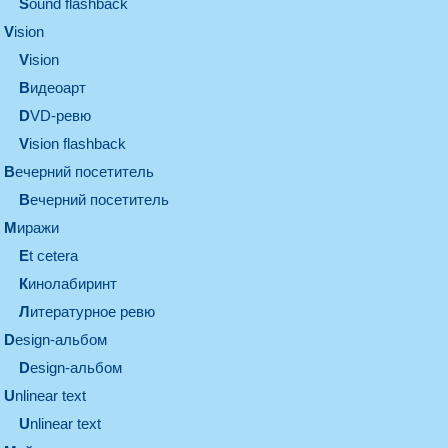
Sound flashback
vision
vision
видеоарт
DVD-ревю
Vision flashback
вечерний посетитель
вечерний посетитель
миражи
et cetera
кинолабиринт
литературное ревю
design-альбом
design-альбом
unlinear text
Unlinear text