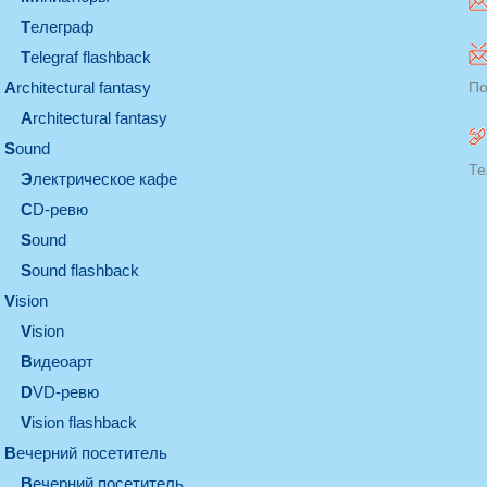
телеграф
Telegraf flashback
architectural fantasy
По
architectural fantasy
sound
Те
электрическое кафе
CD-ревю
sound
Sound flashback
vision
vision
видеоарт
DVD-ревю
Vision flashback
вечерний посетитель
вечерний посетитель