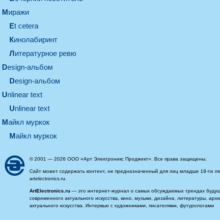
миражи
et cetera
кинолабиринт
литературное ревю
design-альбом
design-альбом
unlinear text
Unlinear text
майкл муркок
майкл муркок
© 2001 — 2026 ООО «Арт Электроникс Проджект». Все права защищены.
Сайт может содержать контент, не предназначенный для лиц младше 18-ти ле
artelectronics.ru.
ArtElectronics.ru
— это интернет-журнал о самых обсуждаемых трендах будущег
современного актуального искусства, кино, музыки, дизайна, литературы, ар
актуального искусства. Интервью с художниками, писателями, футурологами