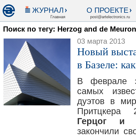
ЖУРНАЛ
О ПРОЕКТЕ
Главная
post@artelectronics.ru
Поиск по тегу: Herzog and de Meuro
03 марта 2013
Новый выст
в Базеле: ка
В феврале э
самых извес
дуэтов в ми
Притцкера
Герцог и
закончили св