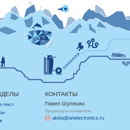
ЗДЕЛЫ
КОНТАКТЫ
Павел Шулешко
re-текст
Продюсер и основатель
оры
akela@artelectronics.ru
ив