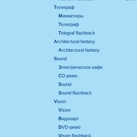
телеграф
миниатюры
телеграф
Telegraf flashback
architectural fantasy
architectural fantasy
sound
электрическое кафе
CD-ревю
sound
Sound flashback
vision
vision
видеоарт
DVD-ревю
Vision flashback