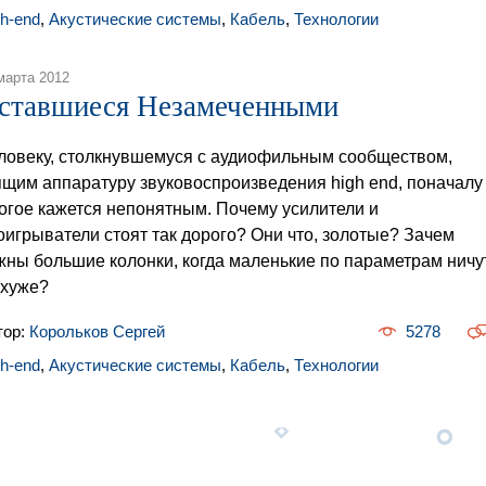
gh-end
,
Акустические системы
,
Кабель
,
Технологии
марта 2012
ставшиеся Незамеченными
ловеку, столкнувшемуся с аудиофильным сообществом,
ящим аппаратуру звуковоспроизведения high end, поначалу
огое кажется непонятным. Почему усилители и
оигрыватели стоят так дорого? Они что, золотые? Зачем
жны большие колонки, когда маленькие по параметрам ничу
 хуже?
тор:
Корольков Сергей
5278
gh-end
,
Акустические системы
,
Кабель
,
Технологии