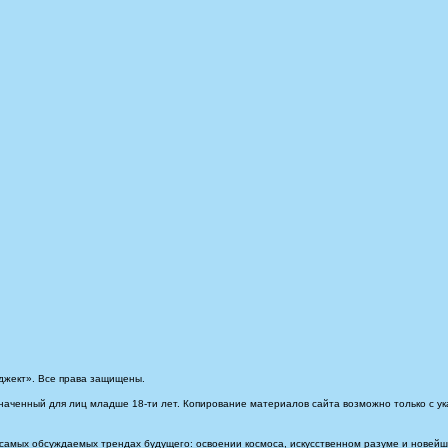
джект». Все права защищены.
наченный для лиц младше 18-ти лет. Копирование материалов сайта возможно только с ук
самых обсуждаемых трендах будущего: освоении космоса, искусственном разуме и новейших