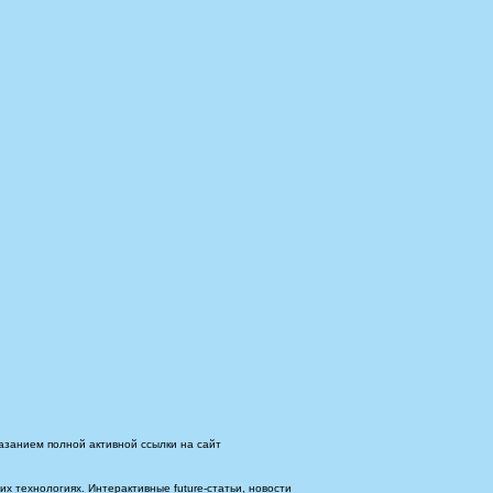
азанием полной активной ссылки на сайт
 технологиях. Интерактивные future-статьи, новости