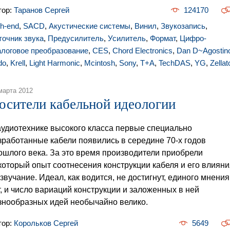
тор:
Таранов Сергей
124170
gh-end
,
SACD
,
Акустические системы
,
Винил
,
Звукозапись
,
точник звука
,
Предусилитель
,
Усилитель
,
Формат
,
Цифро-
алоговое преобразование
,
CES
,
Chord Electronics
,
Dan D~Agostin
do
,
Krell
,
Light Harmonic
,
Mcintosh
,
Sony
,
T+A
,
TechDAS
,
YG
,
Zellat
марта 2012
осители кабельной идеологии
аудиотехнике высокого класса первые специально
зработанные кабели появились в середине 70-х годов
ошлого века. За это время производители приобрели
который опыт соотнесения конструкции кабеля и его влияни
 звучание. Идеал, как водится, не достигнут, единого мнения
т, и число вариаций конструкции и заложенных в ней
знообразных идей необычайно велико.
тор:
Корольков Сергей
5649