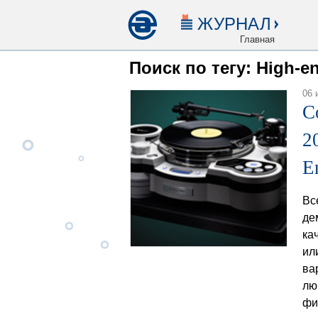
ЖУРНАЛ
Главная
Поиск по тегу: High-e
06 
C
2
E
Вс
де
ка
ил
ва
лю
фи