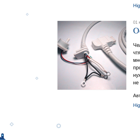
Hi
01 
О
Че
чт
мн
пр
ну
не
Ав
Hi