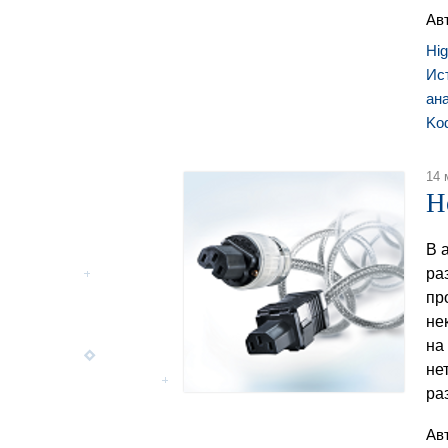
Ав
Hi
Ис
ан
Ko
14 
Н
В 
ра
пр
не
на
не
ра
Ав