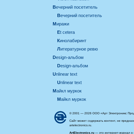
вечерний посетитель
вечерний посетитель
миражи
et cetera
кинолабиринт
литературное ревю
design-альбом
design-альбом
unlinear text
Unlinear text
майкл муркок
майкл муркок
© 2001 — 2026 ООО «Арт Электроникс Про
Сайт может содержать контент, не предназ
artelectronics.ru.
ArtElectronics.ru
— это интернет-журнал о 