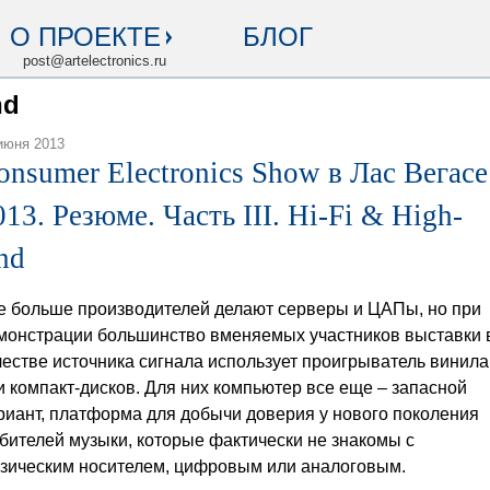
О ПРОЕКТЕ
БЛОГ
post@artelectronics.ru
nd
июня 2013
onsumer Electronics Show в Лас Вегасе
013. Резюме. Часть III. Hi-Fi & High-
nd
е больше производителей делают серверы и ЦАПы, но при
монстрации большинство вменяемых участников выставки 
честве источника сигнала использует проигрыватель винила
и компакт-дисков. Для них компьютер все еще – запасной
риант, платформа для добычи доверия у нового поколения
бителей музыки, которые фактически не знакомы с
зическим носителем, цифровым или аналоговым.