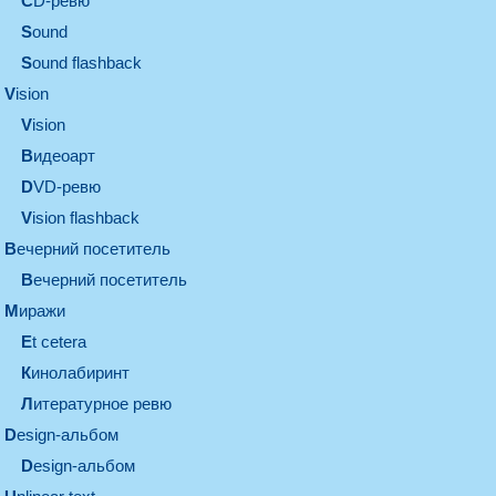
CD-ревю
sound
Sound flashback
vision
vision
видеоарт
DVD-ревю
Vision flashback
вечерний посетитель
вечерний посетитель
миражи
et cetera
кинолабиринт
литературное ревю
design-альбом
design-альбом