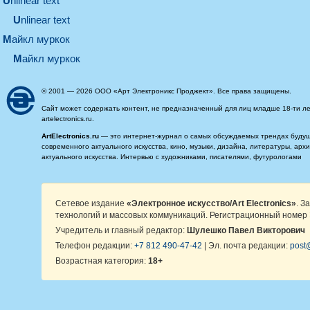
unlinear text
Unlinear text
майкл муркок
майкл муркок
© 2001 — 2026 ООО «Арт Электроникс Проджект». Все права защищены.
Сайт может содержать контент, не предназначенный для лиц младше 18-ти ле
artelectronics.ru.
ArtElectronics.ru
— это интернет-журнал о самых обсуждаемых трендах будущег
современного актуального искусства, кино, музыки, дизайна, литературы, ар
актуального искусства. Интервью с художниками, писателями, футурологами
Сетевое издание
«Электронное искусство/Art Electronics»
. З
технологий и массовых коммуникаций. Регистрационный номер 
Учредитель и главный редактор:
Шулешко Павел Викторович
Телефон редакции:
+7 812 490-47-42
| Эл. почта редакции:
post@
Возрастная категория:
18+