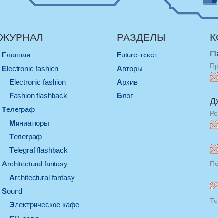
ЖУРНАЛ
РАЗДЕЛЫ
К
П
Главная
Future-текст
Пр
electronic fashion
Авторы
electronic fashion
Архив
Fashion flashback
Блог
Д
телеграф
Ре
миниатюры
телеграф
Telegraf flashback
architectural fantasy
По
architectural fantasy
sound
Те
электрическое кафе