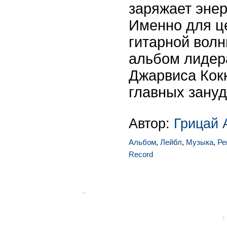
заряжает энер
Именно для ц
гитарной вол
альбом лидер
Джарвиса Кокк
главных зануд
Автор:
Грицай 
Альбом
,
Лейбл
,
Музыка
,
Ре
Record