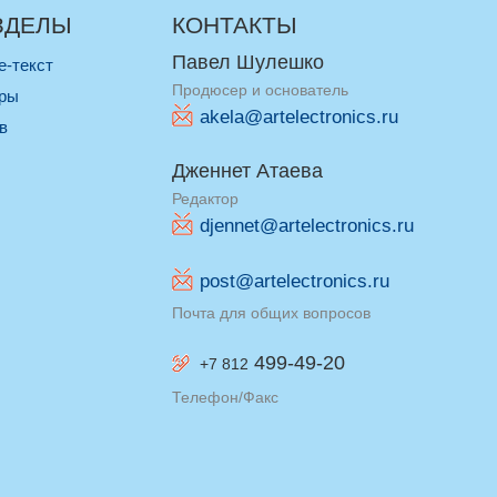
ЗДЕЛЫ
КОНТАКТЫ
Павел Шулешко
re-текст
Продюсер и основатель
оры
akela@artelectronics.ru
ив
Дженнет Атаева
Редактор
djennet@artelectronics.ru
post@artelectronics.ru
Почта для общих вопросов
499-49-20
+7 812
Телефон/Факс