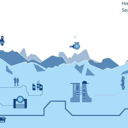
Но
Str