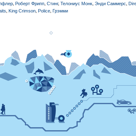
пфлер
,
Роберт Фрипп
,
Стинг
,
Телониус Монк
,
Энди Саммерс
,
Dir
aits
,
King Crimson
,
Police
,
Грэмми