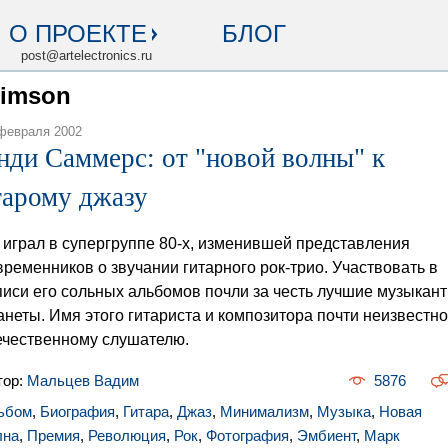
О ПРОЕКТЕ
БЛОГ
post@artelectronics.ru
rimson
февраля 2002
нди Саммерс: от "новой волны" к
тарому джазу
 играл в супергруппе 80-х, изменившей представления
временников о звучании гитарного рок-трио. Участвовать в
писи его сольных альбомов почли за честь лучшие музыкан
анеты. Имя этого гитариста и композитора почти неизвестно
ечественному слушателю.
тор:
Мальцев Вадим
5876
ьбом
,
Биография
,
Гитара
,
Джаз
,
Минимализм
,
Музыка
,
Новая
лна
,
Премия
,
Революция
,
Рок
,
Фотография
,
Эмбиент
,
Марк