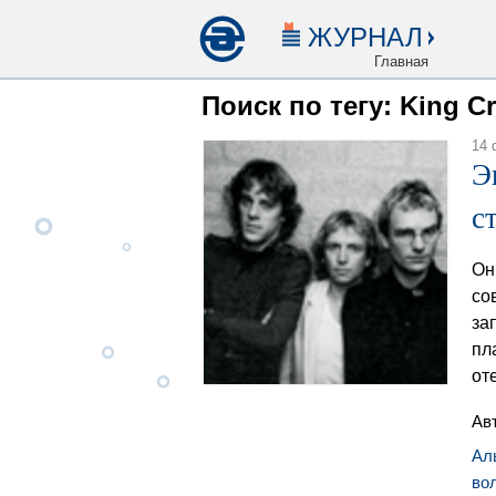
ЖУРНАЛ
Главная
Поиск по тегу: King C
14 
Э
с
Он
со
за
пл
от
Ав
Ал
во