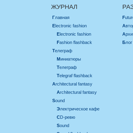
ЖУРНАЛ
РА
Главная
Futu
electronic fashion
Авт
electronic fashion
Арх
Fashion flashback
Блог
телеграф
миниатюры
телеграф
Telegraf flashback
architectural fantasy
architectural fantasy
sound
электрическое кафе
CD-ревю
sound