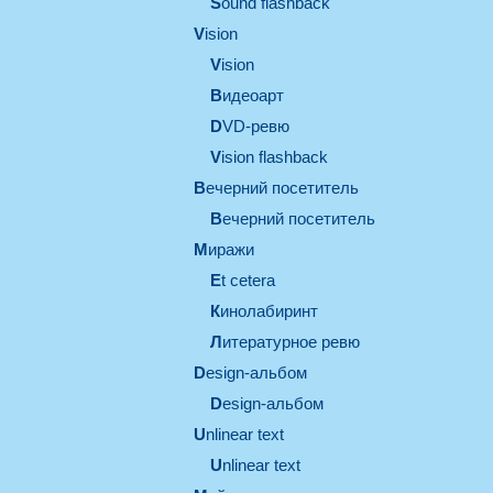
Sound flashback
vision
vision
видеоарт
DVD-ревю
Vision flashback
вечерний посетитель
вечерний посетитель
миражи
et cetera
кинолабиринт
литературное ревю
design-альбом
design-альбом
unlinear text
Unlinear text