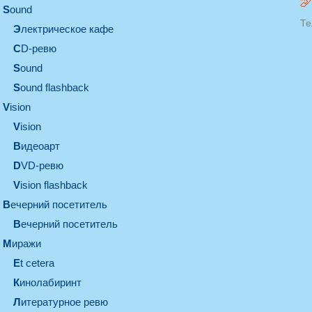
sound
Те
электрическое кафе
CD-ревю
sound
Sound flashback
vision
vision
видеоарт
DVD-ревю
Vision flashback
вечерний посетитель
вечерний посетитель
миражи
et cetera
кинолабиринт
литературное ревю