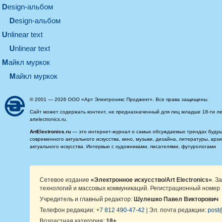
design-альбом
design-альбом
unlinear text
Unlinear text
майкл муркок
майкл муркок
© 2001 — 2026 ООО «Арт Электроникс Проджект». Все права защищены.
Сайт может содержать контент, не предназначенный для лиц младше 18-ти ле
artelectronics.ru.
ArtElectronics.ru
— это интернет-журнал о самых обсуждаемых трендах будущег
современного актуального искусства, кино, музыки, дизайна, литературы, ар
актуального искусства. Интервью с художниками, писателями, футурологами
Сетевое издание
«Электронное искусство/Art Electronics»
. З
технологий и массовых коммуникаций. Регистрационный номер 
Учредитель и главный редактор:
Шулешко Павел Викторович
Телефон редакции:
+7 812 490-47-42
| Эл. почта редакции:
post@
Возрастная категория:
18+