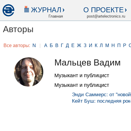
ЖУРНАЛ
О ПРОЕКТЕ
Главная
post@artelectronics.ru
Авторы
Все авторы:
N
|
А
Б
В
Г
Д
Е
Ж
З
И
К
Л
М
Н
П
Р
Мальцев Вадим
Музыкант и публицист
Музыкант и публицист
Энди Саммерс: от "новой
Кейт Буш: последняя рок