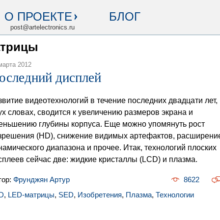
О ПРОЕКТЕ
БЛОГ
post@artelectronics.ru
атрицы
марта 2012
оследний дисплей
звитие видеотехнологий в течение последних двадцати лет,
ух словах, сводится к увеличению размеров экрана и
еньшению глубины корпуса. Еще можно упомянуть рост
зрешения (HD), снижение видимых артефактов, расширени
намического диапазона и прочее. Итак, технологий плоских
сплеев сейчас две: жидкие кристаллы (LCD) и плазма.
тор:
Фрунджян Артур
8622
D
,
LED-матрицы
,
SED
,
Изобретения
,
Плазма
,
Технологии