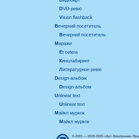
DVD-ревю
Vision flashback
вечерний посетитель
вечерний посетитель
миражи
et cetera
кинолабиринт
литературное ревю
design-альбом
design-альбом
unlinear text
Unlinear text
майкл муркок
майкл муркок
© 2001 — 2026 ООО «Арт Электроникс Про