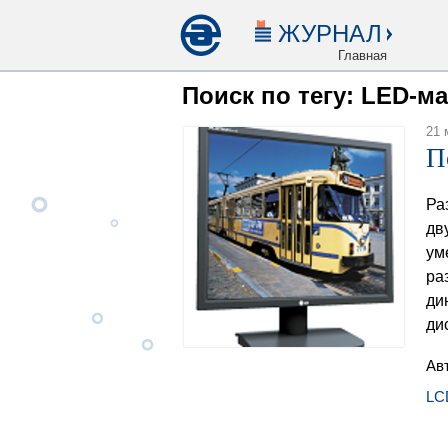
ЖУРНАЛ
Главная
Поиск по тегу: LED-м
21 
П
Ра
дв
ум
ра
ди
ди
Ав
LC