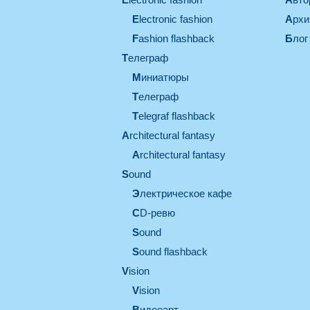
electronic fashion
Арх
Fashion flashback
Блог
телеграф
миниатюры
телеграф
Telegraf flashback
architectural fantasy
architectural fantasy
sound
электрическое кафе
CD-ревю
sound
Sound flashback
vision
vision
видеоарт