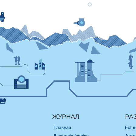
ЖУРНАЛ
РА
Главная
Futu
electronic fashion
Авт