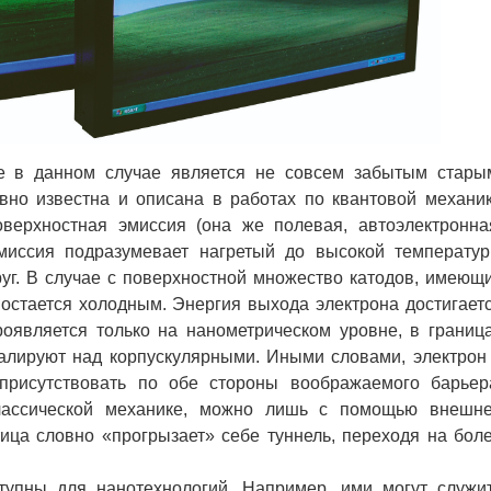
 в данном случае является не совсем забытым стары
вно известна и описана в работах по квантовой механи
верхностная эмиссия (она же полевая, автоэлектронна
эмиссия подразумевает нагретый до высокой температу
руг. В случае с поверхностной множество катодов, имеющ
 остается холодным. Энергия выхода электрона достигает
роявляется только на нанометрическом уровне, в границ
алируют над корпускулярными. Иными словами, электрон
рисутствовать по обе стороны воображаемого барьер
классической механике, можно лишь с помощью внешн
тица словно «прогрызает» себе туннель, переходя на бол
пны для нанотехнологий. Например, ими могут служи