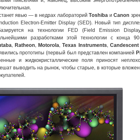
выми пикселями и, наконец, высоким энергопотребление
ключительная.
танет явью — в недрах лабораторий
Toshiba
и
Canon
зре
duction Electron-Emitter Display (SED). Новый тип диспле
зируется на технологии FED (Field Emission Display
льнейшими разработками этой технологии с конца 90
utaba
,
Ratheon
,
Motorola
,
Texas Instruments
,
Candescent
появились прототипы (первый был представлен компанией
P
зменные и жидкокристаллические поля приносят неплох
пешат выводить на рынок, чтобы старые, в которые вложе
окупателей.