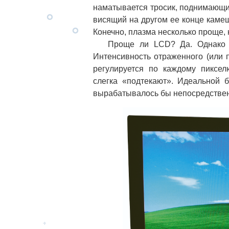
наматывается тросик, поднимающий 
висящий на другом ее конце камеше
Конечно, плазма несколько проще,
Проще ли LCD? Да. Однако это
Интенсивность отраженного (или 
регулируется по каждому пиксел
слегка «подтекают». Идеальной б
вырабатывалось бы непосредствен