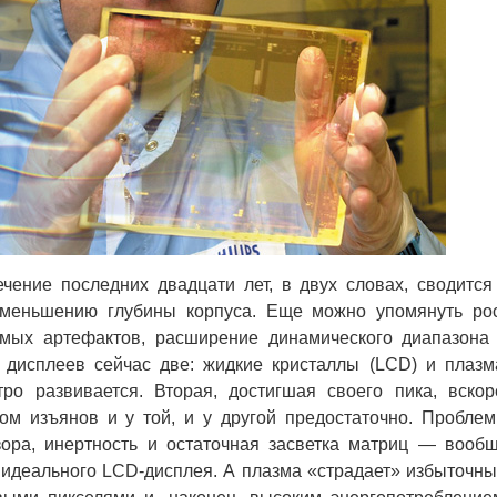
ение последних двадцати лет, в двух словах, сводится
уменьшению глубины корпуса. Еще можно упомянуть ро
мых артефактов, расширение динамического диапазона
х дисплеев сейчас две: жидкие кристаллы (LCD) и плазм
ро развивается. Вторая, достигшая своего пика, вскор
том изъянов и у той, и у другой предостаточно. Пробле
ора, инертность и остаточная засветка матриц — вооб
 идеального LCD-дисплея. А плазма «страдает» избыточн