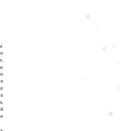
м.
ке
я,
ры
их
ся
ах
 в
а,
ей
ее
ть