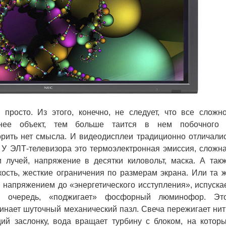
росто. Из этого, конечно, не следует, что все сложн
нее объект, тем больше таится в нем побочного
рить нет смысла. И видеодисплеи традиционно отличали
 У ЭЛТ-телевизора это термоэлектронная эмиссия, сложн
 лучей, напряжение в десятки киловольт, маска. А так
кость, жесткие ограничения по размерам экрана. Или та 
й напряжением до «энергетического исступления», испуска
ою очередь, «поджигает» фосфорный люминофор. Эт
инает шуточный механический пазл. Свеча пережигает нит
ий заслонку, вода вращает турбину с блоком, на котор