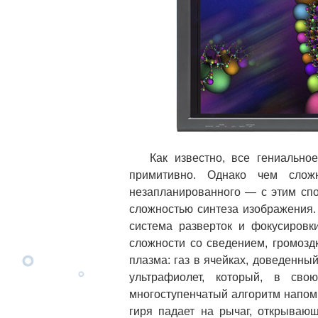
Как известно, все гениальное п
примитивно. Однако чем слож
незапланированного — с этим спо
сложностью синтеза изображения.
система разверток и фокусировки
сложности со сведением, громозд
плазма: газ в ячейках, доведенны
ультрафиолет, который, в св
многоступенчатый алгоритм напом
гиря падает на рычаг, открывающ