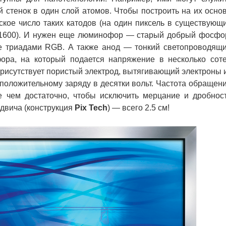
 стенок в один слой атомов. Чтобы построить на их осно
ское число таких катодов (на один пиксель в существующ
 1600). И нужен еще люминофор — старый добрый фосфо
е триадами RGB. А также анод — тонкий светопроводящ
ора, на который подается напряжение в несколько сот
 присутствует пористый электрод, вытягивающий электроны 
положительному заряду в десятки вольт. Частота обращен
е чем достаточно, чтобы исключить мерцание и дробнос
ндвича (конструкция
Pix Tech
) — всего 2.5 см!