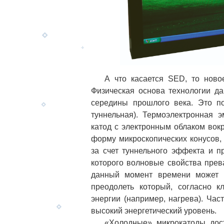
А что касается SED, то новое
Физическая основа технологии да
середины прошлого века. Это по
туннельная). Термоэлектронная 
катод с электронным облаком вок
форму микроскопических конусов,
за счет туннельного эффекта и п
которого волновые свойства прев
данный момент времени может п
преодолеть который, согласно 
энергии (например, нагрева). Час
высокий энергетический уровень.
«Холодные» микрокатоды досту