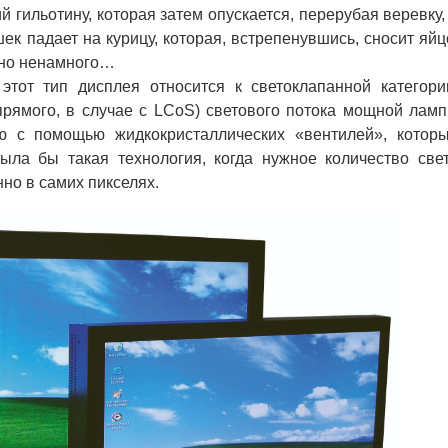
гильотину, которая затем опускается, перерубая веревку,
к падает на курицу, которая, встрепенувшись, сносит яйц
 но ненамного…
т тип дисплея относится к светоклапанной категори
прямого, в случае с LCoS) светового потока мощной лам
ю с помощью жидкокристаллических «вентилей», котор
ыла бы такая технология, когда нужное количество све
но в самих пикселях.