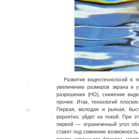
Развитие видеотехнологий в теч
увеличению размеров экрана и 
разрешения (HD), снижение види
прочее. Итак, технологий плоски
Первая, молодая и рьяная, быст
вероятно, уйдет на покой. При э
первой — ограниченный угол обз
ставят под сомнение возможность