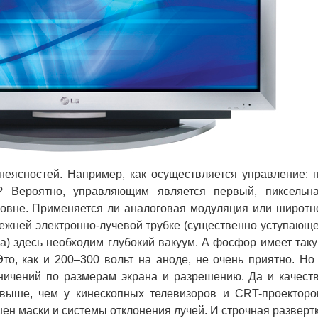
еясностей. Например, как осуществляется управление: 
? Вероятно, управляющим является первый, пиксельн
ровне. Применяется ли аналоговая модуляция или широтн
режней электронно-лучевой трубке (существенно уступающ
а) здесь необходим глубокий вакуум. А фосфор имеет так
Это, как и 200–300 вольт на аноде, не очень приятно. Но
ничений по размерам экрана и разрешению. Да и качест
 выше, чем у кинескопных телевизоров и CRT-проекторо
ен маски и системы отклонения лучей. И строчная разверт