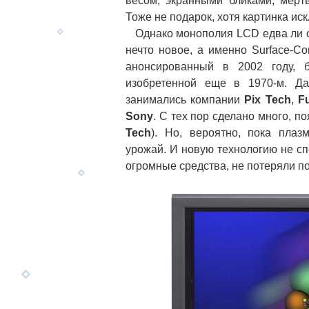
весом, экранными бликами, мерт
Тоже не подарок, хотя картинка ис
Однако монополия LCD едва ли с
нечто новое, а именно Surface-Con
анонсированный в 2002 году, ба
изобретенной еще в 1970-м. Да
занимались компании
Pix Tech
,
F
Sony
. С тех пор сделано много, 
Tech
). Но, вероятно, пока пла
урожай. И новую технологию не с
огромные средства, не потеряли п