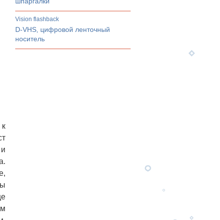
шпаргалки
Vision flashback
D-VHS, цифровой ленточный
носитель
 к
ст
 и
а.
е,
мы
ще
ым