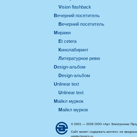
Vision flashback
вечерний посетитель
вечерний посетитель
миражи
et cetera
кинолабиринт
литературное ревю
design-альбом
design-альбом
unlinear text
Unlinear text
майкл муркок
майкл муркок
© 2001 — 2026 ООО «Арт Электроникс Про
Сайт может содержать контент, не предназ
artelectronics.ru.