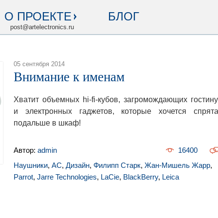
О ПРОЕКТЕ
БЛОГ
post@artelectronics.ru
05 сентября 2014
Внимание к именам
Хватит объемных hi-fi-кубов, загромождающих гостину
и электронных гаджетов, которые хочется спрята
подальше в шкаф!
Автор:
admin
16400
Наушники
,
АС
,
Дизайн
,
Филипп Старк
,
Жан-Мишель Жарр
,
Parrot
,
Jarre Technologies
,
LaCie
,
BlackBerry
,
Leica