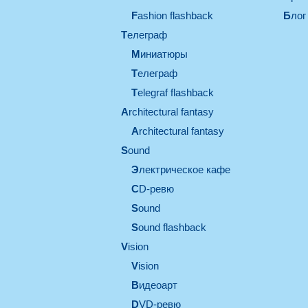
Fashion flashback
Блог
телеграф
миниатюры
телеграф
Telegraf flashback
architectural fantasy
architectural fantasy
sound
электрическое кафе
CD-ревю
sound
Sound flashback
vision
vision
видеоарт
DVD-ревю