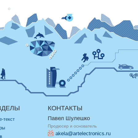
ЗДЕЛЫ
КОНТАКТЫ
Павел Шулешко
re-текст
Продюсер и основатель
оры
akela@artelectronics.ru
ив