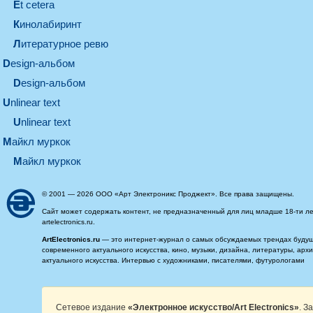
et cetera
кинолабиринт
литературное ревю
design-альбом
design-альбом
unlinear text
Unlinear text
майкл муркок
майкл муркок
© 2001 — 2026 ООО «Арт Электроникс Проджект». Все права защищены.
Сайт может содержать контент, не предназначенный для лиц младше 18-ти ле
artelectronics.ru.
ArtElectronics.ru
— это интернет-журнал о самых обсуждаемых трендах будущег
современного актуального искусства, кино, музыки, дизайна, литературы, ар
актуального искусства. Интервью с художниками, писателями, футурологами
Сетевое издание
«Электронное искусство/Art Electronics»
. З