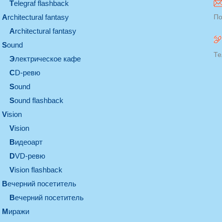
Telegraf flashback
architectural fantasy
По
architectural fantasy
sound
Те
электрическое кафе
CD-ревю
sound
Sound flashback
vision
vision
видеоарт
DVD-ревю
Vision flashback
вечерний посетитель
вечерний посетитель
миражи