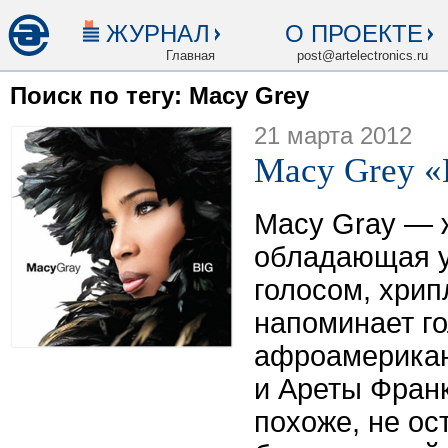
ЖУРНАЛ
О ПРОЕКТЕ
Главная
post@artelectronics.ru
Поиск по тегу: Macy Grey
21 марта 2012
Macy Grey «
Macy Gray — 
обладающая 
голосом, хри
напоминает г
афроамерикан
и Ареты Фран
похоже, не о