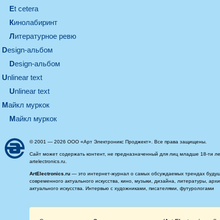
et cetera
кинолабиринт
литературное ревю
design-альбом
design-альбом
unlinear text
Unlinear text
майкл муркок
майкл муркок
© 2001 — 2026 ООО «Арт Электроникс Проджект». Все права защищены.
Сайт может содержать контент, не предназначенный для лиц младше 18-ти ле
artelectronics.ru.
ArtElectronics.ru
— это интернет-журнал о самых обсуждаемых трендах будущег
современного актуального искусства, кино, музыки, дизайна, литературы, ар
актуального искусства. Интервью с художниками, писателями, футурологами