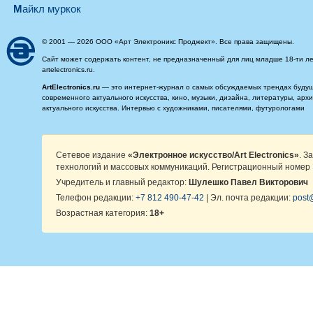
майкл муркок
© 2001 — 2026 ООО «Арт Электроникс Проджект». Все права защищены.
Сайт может содержать контент, не предназначенный для лиц младше 18-ти ле
artelectronics.ru.
ArtElectronics.ru
— это интернет-журнал о самых обсуждаемых трендах будущег
современного актуального искусства, кино, музыки, дизайна, литературы, ар
актуального искусства. Интервью с художниками, писателями, футурологами
Сетевое издание
«Электронное искусство/Art Electronics»
. З
технологий и массовых коммуникаций. Регистрационный номер 
Учредитель и главный редактор:
Шулешко Павел Викторович
Телефон редакции:
+7 812 490-47-42
| Эл. почта редакции:
post@
Возрастная категория:
18+