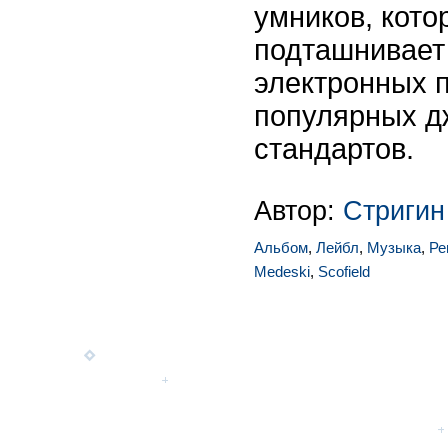
умников, кото
подташнивает
электронных п
популярных д
стандартов.
Автор:
Стригин
Альбом
,
Лейбл
,
Музыка
,
Ре
Medeski
,
Scofield