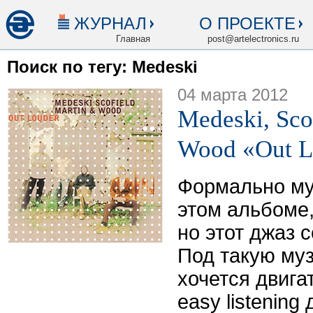
ЖУРНАЛ
О ПРОЕКТЕ
Главная
post@artelectronics.ru
Поиск по тегу: Medeski
04 марта 2012
Medeski, Sco
Wood «Out L
Формально му
этом альбоме,
но этот джаз 
Под такую му
хочется двига
easy listening