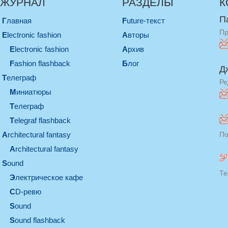
ЖУРНАЛ
РАЗДЕЛЫ
К
П
Главная
Future-текст
Пр
electronic fashion
Авторы
electronic fashion
Архив
Fashion flashback
Блог
Д
телеграф
Ре
миниатюры
телеграф
Telegraf flashback
architectural fantasy
По
architectural fantasy
sound
Те
электрическое кафе
CD-ревю
sound
Sound flashback