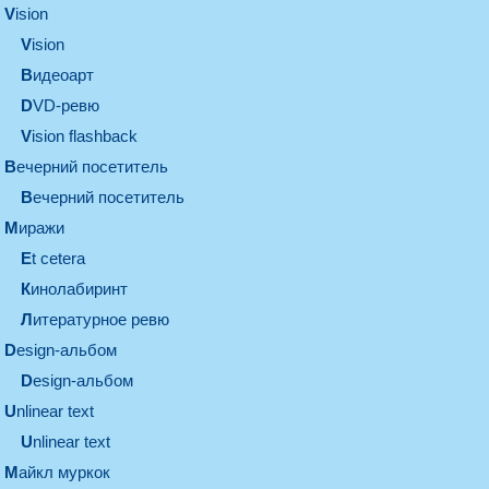
vision
vision
видеоарт
DVD-ревю
Vision flashback
вечерний посетитель
вечерний посетитель
миражи
et cetera
кинолабиринт
литературное ревю
design-альбом
design-альбом
unlinear text
Unlinear text
майкл муркок