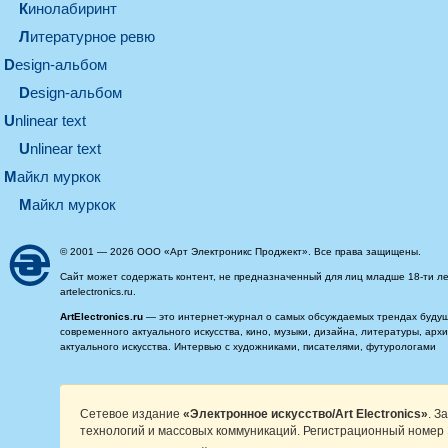
кинолабиринт
литературное ревю
design-альбом
design-альбом
unlinear text
Unlinear text
майкл муркок
майкл муркок
© 2001 — 2026 ООО «Арт Электроникс Проджект». Все права защищены.
Сайт может содержать контент, не предназначенный для лиц младше 18-ти ле
artelectronics.ru.
ArtElectronics.ru
— это интернет-журнал о самых обсуждаемых трендах будущег
современного актуального искусства, кино, музыки, дизайна, литературы, ар
актуального искусства. Интервью с художниками, писателями, футурологами
Сетевое издание
«Электронное искусство/Art Electronics»
. З
технологий и массовых коммуникаций. Регистрационный номер 