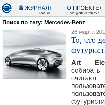
ЖУРНАЛ
О ПРОЕКТЕ
Главная
post@artelectronics.ru
Поиск по тегу: Mercedes-Benz
26 марта 20
То, что д
футурист
Art Elec
собирать
считают
пользоват
пользоват
футурис