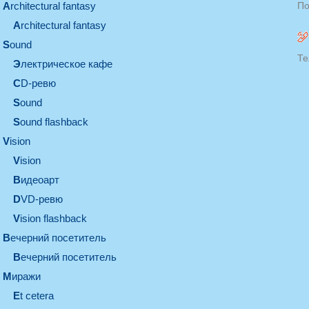
architectural fantasy
По
architectural fantasy
sound
Те
электрическое кафе
CD-ревю
sound
Sound flashback
vision
vision
видеоарт
DVD-ревю
Vision flashback
вечерний посетитель
вечерний посетитель
миражи
et cetera