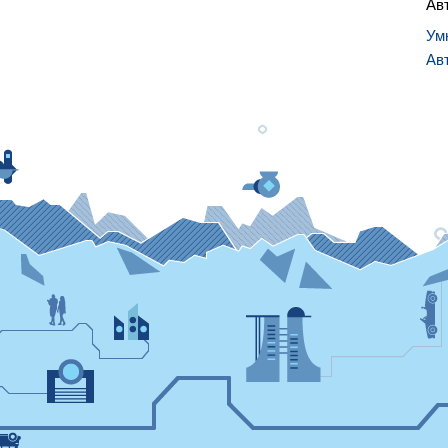
Ав
Ум
Ав