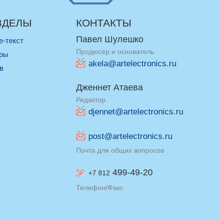
ЗДЕЛЫ
КОНТАКТЫ
Павел Шулешко
re-текст
Продюсер и основатель
оры
akela@artelectronics.ru
ив
Дженнет Атаева
Редактор
djennet@artelectronics.ru
post@artelectronics.ru
Почта для общих вопросов
499-49-20
+7 812
Телефон/Факс