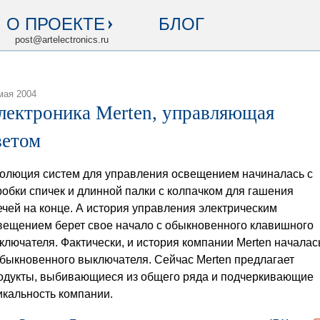
О ПРОЕКТЕ
БЛОГ
post@artelectronics.ru
мая 2004
лектроника Merten, управляющая
ветом
олюция систем для управления освещением начиналась с
робки спичек и длинной палки с колпачком для гашения
ечей на конце. А история управления электрическим
вещением берет свое начало с обыкновенного клавишного
ключателя. Фактически, и история компании Merten началас
обыкновенного выключателя. Сейчас Merten предлагает
одукты, выбивающиеся из общего ряда и подчеркивающие
икальность компании.