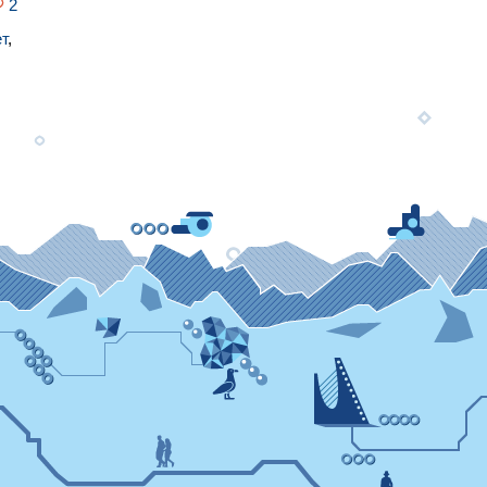
2
т
,