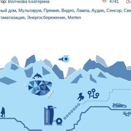
тор:
Волчкова Екатерина
4741
ный дом
,
Мультирум
,
Премия
,
Видео
,
Лампа
,
Аудио
,
Сенсор
,
Све
томатизация
,
Энергосбережение
,
Merten