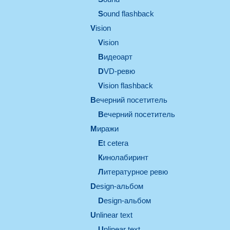
Sound flashback
vision
vision
видеоарт
DVD-ревю
Vision flashback
вечерний посетитель
вечерний посетитель
миражи
et cetera
кинолабиринт
литературное ревю
design-альбом
design-альбом
unlinear text
Unlinear text