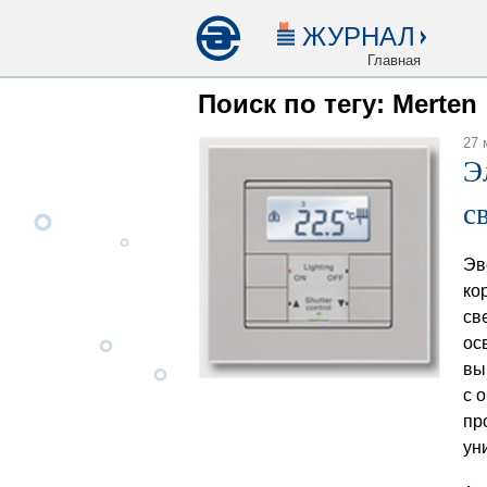
ЖУРНАЛ
Главная
Поиск по тегу: Merten
27 
Э
с
Эв
ко
св
ос
вы
с 
пр
ун