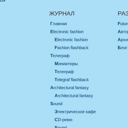
ЖУРНАЛ
РА
Главная
Futu
electronic fashion
Авт
electronic fashion
Арх
Fashion flashback
Блог
телеграф
миниатюры
телеграф
Telegraf flashback
architectural fantasy
architectural fantasy
sound
электрическое кафе
CD-ревю
sound