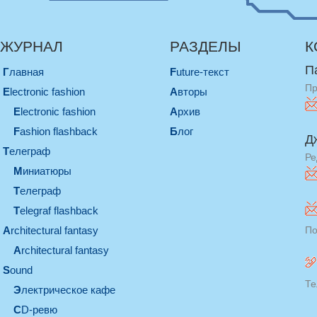
ЖУРНАЛ
РАЗДЕЛЫ
К
П
Главная
Future-текст
Пр
electronic fashion
Авторы
electronic fashion
Архив
Fashion flashback
Блог
Д
телеграф
Ре
миниатюры
телеграф
Telegraf flashback
architectural fantasy
По
architectural fantasy
sound
Те
электрическое кафе
CD-ревю