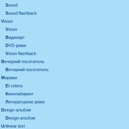
sound
Sound flashback
vision
vision
видеоарт
DVD-ревю
Vision flashback
вечерний посетитель
вечерний посетитель
миражи
et cetera
кинолабиринт
литературное ревю
design-альбом
design-альбом
unlinear text