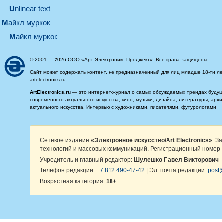
Unlinear text
майкл муркок
майкл муркок
© 2001 — 2026 ООО «Арт Электроникс Проджект». Все права защищены.
Сайт может содержать контент, не предназначенный для лиц младше 18-ти ле
artelectronics.ru.
ArtElectronics.ru
— это интернет-журнал о самых обсуждаемых трендах будущег
современного актуального искусства, кино, музыки, дизайна, литературы, ар
актуального искусства. Интервью с художниками, писателями, футурологами
Сетевое издание
«Электронное искусство/Art Electronics»
. З
технологий и массовых коммуникаций. Регистрационный номер 
Учредитель и главный редактор:
Шулешко Павел Викторович
Телефон редакции:
+7 812 490-47-42
| Эл. почта редакции:
post@
Возрастная категория:
18+