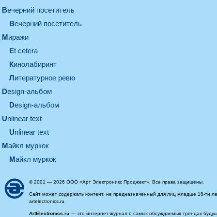
вечерний посетитель
вечерний посетитель
миражи
et cetera
кинолабиринт
литературное ревю
design-альбом
design-альбом
unlinear text
Unlinear text
майкл муркок
майкл муркок
© 2001 — 2026 ООО «Арт Электроникс Проджект». Все права защищены.
Сайт может содержать контент, не предназначенный для лиц младше 18-ти ле
artelectronics.ru.
ArtElectronics.ru
— это интернет-журнал о самых обсуждаемых трендах будущег