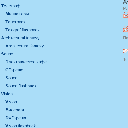
Д
телеграф
Ре
миниатюры
телеграф
Telegraf flashback
architectural fantasy
По
architectural fantasy
sound
Те
электрическое кафе
CD-ревю
sound
Sound flashback
vision
vision
видеоарт
DVD-ревю
Vision flashback