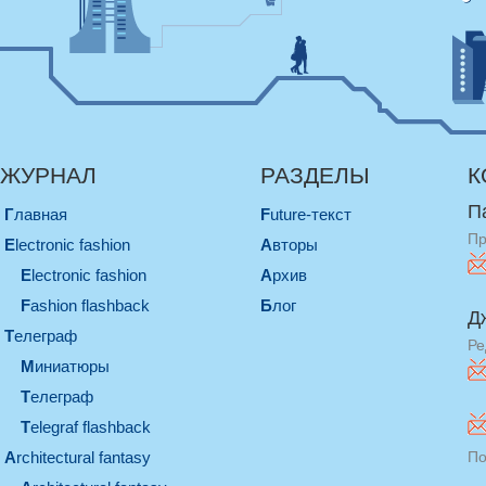
ЖУРНАЛ
РАЗДЕЛЫ
К
П
Главная
Future-текст
Пр
electronic fashion
Авторы
electronic fashion
Архив
Fashion flashback
Блог
Д
телеграф
Ре
миниатюры
телеграф
Telegraf flashback
architectural fantasy
По