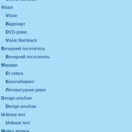
vision
vision
видеоарт
DVD-ревю
Vision flashback
вечерний посетитель
вечерний посетитель
миражи
et cetera
кинолабиринт
литературное ревю
design-альбом
design-альбом
unlinear text
Unlinear text
майкл муркок