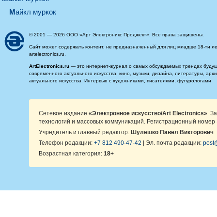
майкл муркок
© 2001 — 2026 ООО «Арт Электроникс Проджект». Все права защищены.
Сайт может содержать контент, не предназначенный для лиц младше 18-ти ле
artelectronics.ru.
ArtElectronics.ru
— это интернет-журнал о самых обсуждаемых трендах будущег
современного актуального искусства, кино, музыки, дизайна, литературы, ар
актуального искусства. Интервью с художниками, писателями, футурологами
Сетевое издание
«Электронное искусство/Art Electronics»
. З
технологий и массовых коммуникаций. Регистрационный номер 
Учредитель и главный редактор:
Шулешко Павел Викторович
Телефон редакции:
+7 812 490-47-42
| Эл. почта редакции:
post@
Возрастная категория:
18+