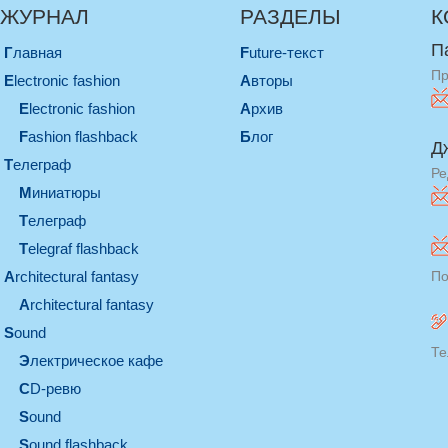
ЖУРНАЛ
РАЗДЕЛЫ
К
П
Главная
Future-текст
Пр
electronic fashion
Авторы
electronic fashion
Архив
Fashion flashback
Блог
Д
телеграф
Ре
миниатюры
телеграф
Telegraf flashback
architectural fantasy
По
architectural fantasy
sound
Те
электрическое кафе
CD-ревю
sound
Sound flashback