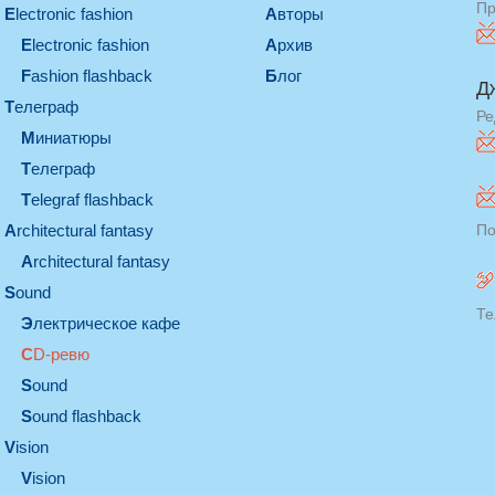
Пр
electronic fashion
Авторы
electronic fashion
Архив
Fashion flashback
Блог
Д
телеграф
Ре
миниатюры
телеграф
Telegraf flashback
architectural fantasy
По
architectural fantasy
sound
Те
электрическое кафе
CD-ревю
sound
Sound flashback
vision
vision