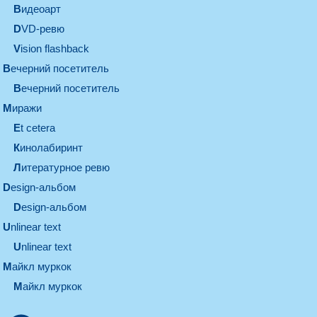
видеоарт
DVD-ревю
Vision flashback
вечерний посетитель
вечерний посетитель
миражи
et cetera
кинолабиринт
литературное ревю
design-альбом
design-альбом
unlinear text
Unlinear text
майкл муркок
майкл муркок