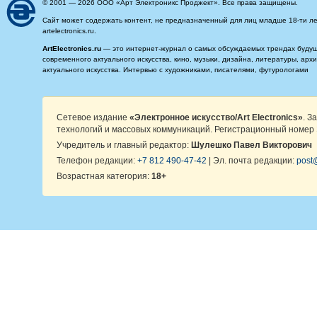
© 2001 — 2026 ООО «Арт Электроникс Проджект». Все права защищены.
Сайт может содержать контент, не предназначенный для лиц младше 18-ти ле
artelectronics.ru.
ArtElectronics.ru
— это интернет-журнал о самых обсуждаемых трендах будущег
современного актуального искусства, кино, музыки, дизайна, литературы, ар
актуального искусства. Интервью с художниками, писателями, футурологами
Сетевое издание
«Электронное искусство/Art Electronics»
. З
технологий и массовых коммуникаций. Регистрационный номер 
Учредитель и главный редактор:
Шулешко Павел Викторович
Телефон редакции:
+7 812 490-47-42
| Эл. почта редакции:
post@
Возрастная категория:
18+