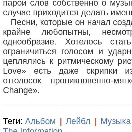
парой слов собственно о музы
случае приходится делать именн
Песни, которые он начал созда
крайне любопытны, несмо
однообразие. Хотелось стат
ограничиться голосом и удар
цеплялись к ритмическому рису
Love» есть даже скрипки и
отголосок проникновенно-мя
Change».
Теги:
Альбом
|
Лейбл
|
Музыка
The Information