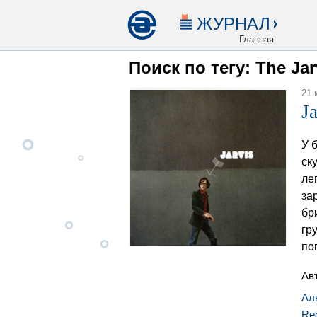
ЖУРНАЛ
Главная
Поиск по тегу: The Ja
21 
J
У 
ск
ле
за
бр
гр
по
Ав
Ал
Re