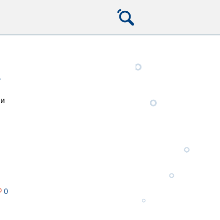
»
 и
0