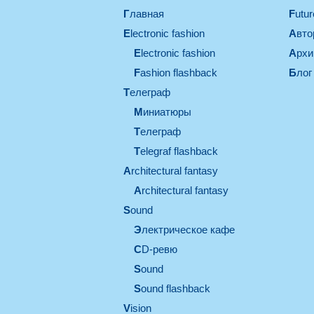
Главная
Futu
electronic fashion
Авт
electronic fashion
Арх
Fashion flashback
Блог
телеграф
миниатюры
телеграф
Telegraf flashback
architectural fantasy
architectural fantasy
sound
электрическое кафе
CD-ревю
sound
Sound flashback
vision