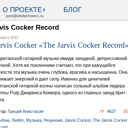
О ПРОЕКТЕ
БЛОГ
post@artelectronics.ru
rvis Cocker Record
марта 2012
arvis Cocker «The Jarvis Cocker Record
британской гитарной музыки имидж занудной, депрессивной
учной. Хотя ее поклонники считают, что при кажущейся
гкости эта музыка очень глубока, красива и насыщенна. Она
ряжает энергией и дает силу. Именно для ценителей
итанской гитарной волны написан сольный альбом лидера
уппы Pulp Джарвиса Коккера, одного из главных зануд брит-
па.
тор:
Грицай Анастасия
4627
ьбом
,
Лейбл
,
Музыка
,
Рецензия
,
Jarvis Cocker
,
The Jarvis Cocker
cord