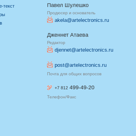
Павел Шулешко
re-текст
Продюсер и основатель
оры
akela@artelectronics.ru
ив
Дженнет Атаева
Редактор
djennet@artelectronics.ru
post@artelectronics.ru
Почта для общих вопросов
499-49-20
+7 812
Телефон/Факс