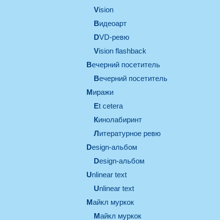
vision
видеоарт
DVD-ревю
Vision flashback
вечерний посетитель
вечерний посетитель
миражи
et cetera
кинолабиринт
литературное ревю
design-альбом
design-альбом
unlinear text
Unlinear text
майкл муркок
майкл муркок