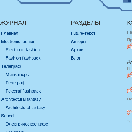
ЖУРНАЛ
РАЗДЕЛЫ
К
П
Главная
Future-текст
Пр
electronic fashion
Авторы
electronic fashion
Архив
Fashion flashback
Блог
Д
телеграф
Ре
миниатюры
телеграф
Telegraf flashback
architectural fantasy
По
architectural fantasy
sound
Те
электрическое кафе