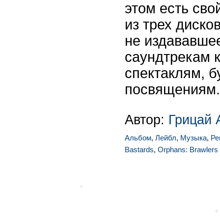
этом есть сво
из трех диск
не издававше
саундтрекам 
спектаклям, б
посвящениям.
Автор:
Грицай 
Альбом
,
Лейбл
,
Музыка
,
Ре
Bastards
,
Orphans: Brawlers