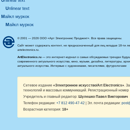
unlinear text
Unlinear text
майкл муркок
майкл муркок
© 2001 — 2026 ООО «Арт Электроникс Проджект». Все права защищены.
Сайт может содержать контент, не предназначенный для лиц младше 18-ти ле
artelectronics.ru.
ArtElectronics.ru
— это интернет-журнал о самых обсуждаемых трендах будущег
современного актуального искусства, кино, музыки, дизайна, литературы, ар
актуального искусства. Интервью с художниками, писателями, футурологами
Сетевое издание
«Электронное искусство/Art Electronics»
. З
технологий и массовых коммуникаций. Регистрационный номер 
Учредитель и главный редактор:
Шулешко Павел Викторович
Телефон редакции:
+7 812 490-47-42
| Эл. почта редакции:
post@
Возрастная категория:
18+