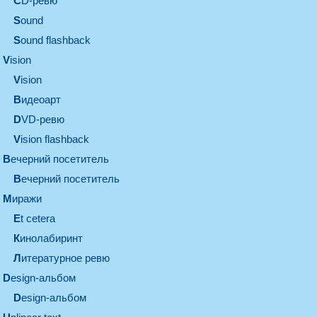
CD-ревю
sound
Sound flashback
vision
vision
видеоарт
DVD-ревю
Vision flashback
вечерний посетитель
вечерний посетитель
миражи
et cetera
кинолабиринт
литературное ревю
design-альбом
design-альбом