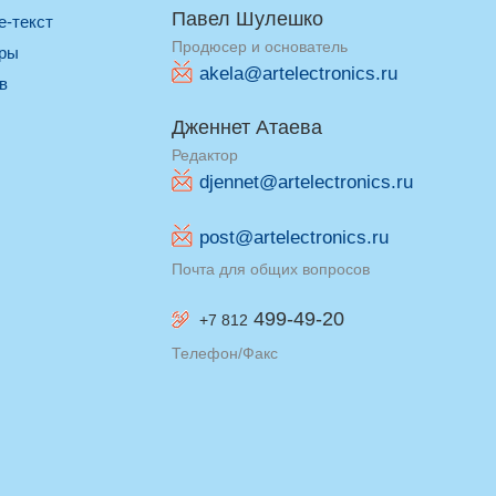
Павел Шулешко
re-текст
Продюсер и основатель
оры
akela@artelectronics.ru
ив
Дженнет Атаева
Редактор
djennet@artelectronics.ru
post@artelectronics.ru
Почта для общих вопросов
499-49-20
+7 812
Телефон/Факс