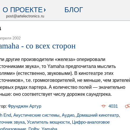
О ПРОЕКТЕ
БЛОГ
post@artelectronics.ru
a
апреля 2002
amaha - со всех сторон
ли другие производители «железа» оперировали
сточниками звука», то Yamaha предпочитала мыслить
олями» (естественно, звуковыми). В кинотеатре этих
сточников», т.е. громкоговорителей, не меньше, чем зрителе
первых рядах партера. А количество полей — значительно
ньше: оно соответствует числу дорожек саундтрека.
тор:
Фрунджян Артур
4031
gh End
,
Акустические системы
,
Аудио
,
Домашний кинотеатр
,
точник звука
,
Усилитель мощности
,
Цифро-аналоговое
еобразование
,
Dolby
,
Yamaha