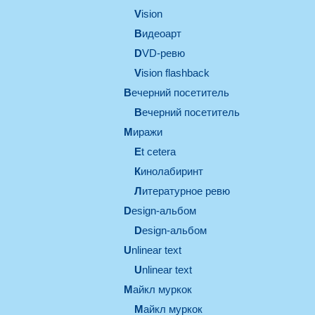
vision
видеоарт
DVD-ревю
Vision flashback
вечерний посетитель
вечерний посетитель
миражи
et cetera
кинолабиринт
литературное ревю
design-альбом
design-альбом
unlinear text
Unlinear text
майкл муркок
майкл муркок