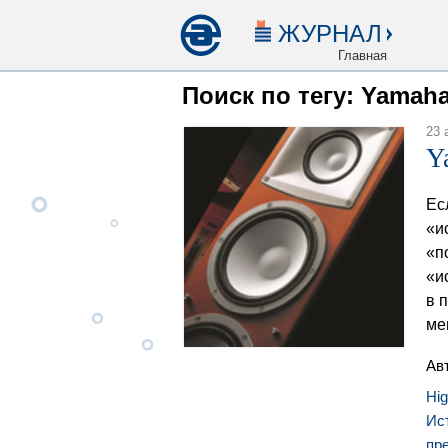
ЖУРНАЛ
Главная
Поиск по тегу: Yamah
23 
Y
Ес
«и
«п
«и
в 
ме
Ав
Hi
Ис
пр