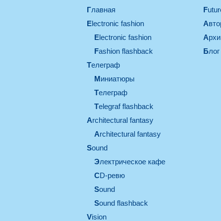
Главная
Futu
electronic fashion
Авт
electronic fashion
Арх
Fashion flashback
Блог
телеграф
миниатюры
телеграф
Telegraf flashback
architectural fantasy
architectural fantasy
sound
электрическое кафе
CD-ревю
sound
Sound flashback
vision