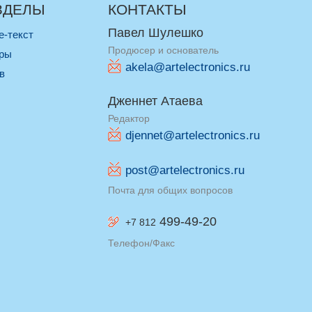
ЗДЕЛЫ
КОНТАКТЫ
Павел Шулешко
re-текст
Продюсер и основатель
оры
akela@artelectronics.ru
ив
Дженнет Атаева
Редактор
djennet@artelectronics.ru
post@artelectronics.ru
Почта для общих вопросов
499-49-20
+7 812
Телефон/Факс