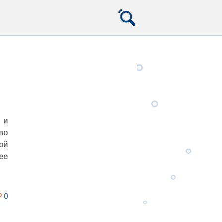
 и
во
ой
ее
0