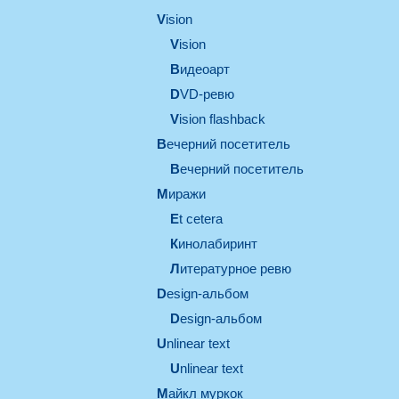
vision
vision
видеоарт
DVD-ревю
Vision flashback
вечерний посетитель
вечерний посетитель
миражи
et cetera
кинолабиринт
литературное ревю
design-альбом
design-альбом
unlinear text
Unlinear text
майкл муркок