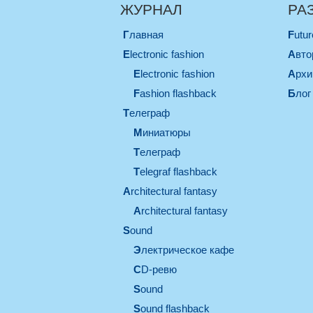
ЖУРНАЛ
РА
Главная
Futu
electronic fashion
Авт
electronic fashion
Арх
Fashion flashback
Блог
телеграф
миниатюры
телеграф
Telegraf flashback
architectural fantasy
architectural fantasy
sound
электрическое кафе
CD-ревю
sound
Sound flashback