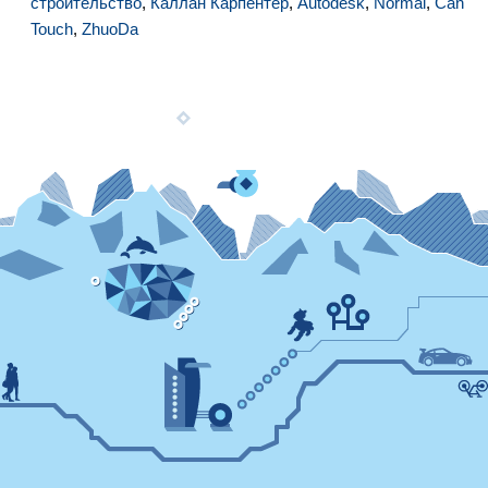
строительство
,
Каллан Карпентер
,
Autodesk
,
Normal
,
Can
Touch
,
ZhuoDa