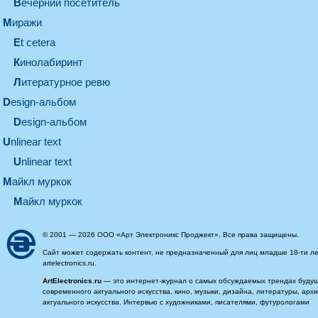
вечерний посетитель
миражи
et cetera
кинолабиринт
литературное ревю
design-альбом
design-альбом
unlinear text
Unlinear text
майкл муркок
майкл муркок
© 2001 — 2026 ООО «Арт Электроникс Проджект». Все права защищены.
Сайт может содержать контент, не предназначенный для лиц младше 18-ти ле
artelectronics.ru.
ArtElectronics.ru
— это интернет-журнал о самых обсуждаемых трендах будущег
современного актуального искусства, кино, музыки, дизайна, литературы, ар
актуального искусства. Интервью с художниками, писателями, футурологами