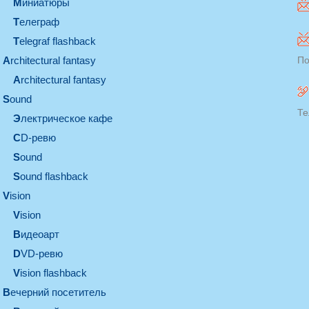
миниатюры
телеграф
Telegraf flashback
architectural fantasy
По
architectural fantasy
sound
Те
электрическое кафе
CD-ревю
sound
Sound flashback
vision
vision
видеоарт
DVD-ревю
Vision flashback
вечерний посетитель