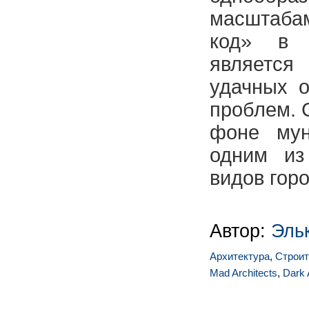
масштаба
код» в 
являетс
удачных 
проблем. 
фоне мун
одним из
видов горо
Автор:
Эль
Архитектура
,
Строит
Mad Architects
,
Dark 