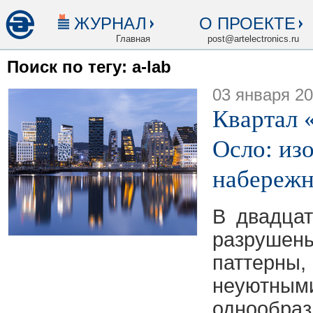
ЖУРНАЛ
О ПРОЕКТЕ
Главная
post@artelectronics.ru
Поиск по тегу: a-lab
03 января 2
Квартал 
Осло: из
набереж
В двадцат
разруш
паттерны
неуютн
однооб