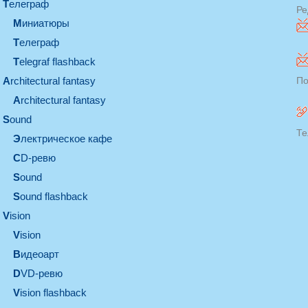
телеграф
Ре
миниатюры
телеграф
Telegraf flashback
architectural fantasy
По
architectural fantasy
sound
Те
электрическое кафе
CD-ревю
sound
Sound flashback
vision
vision
видеоарт
DVD-ревю
Vision flashback