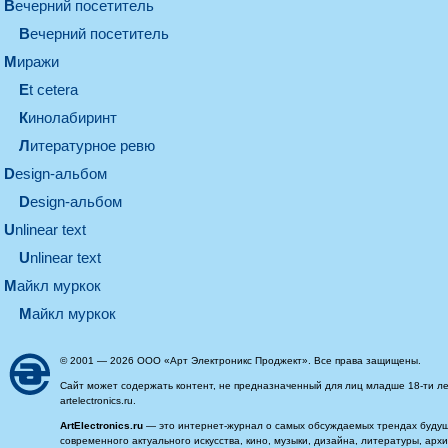
вечерний посетитель
вечерний посетитель
миражи
et cetera
кинолабиринт
литературное ревю
design-альбом
design-альбом
unlinear text
Unlinear text
майкл муркок
майкл муркок
© 2001 — 2026 ООО «Арт Электроникс Проджект». Все права защищены.
Сайт может содержать контент, не предназначенный для лиц младше 18-ти ле
artelectronics.ru.
ArtElectronics.ru
— это интернет-журнал о самых обсуждаемых трендах будущег
современного актуального искусства, кино, музыки, дизайна, литературы, ар