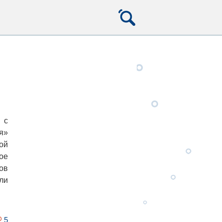
S
с
я»
ой
ое
ов
ли
5