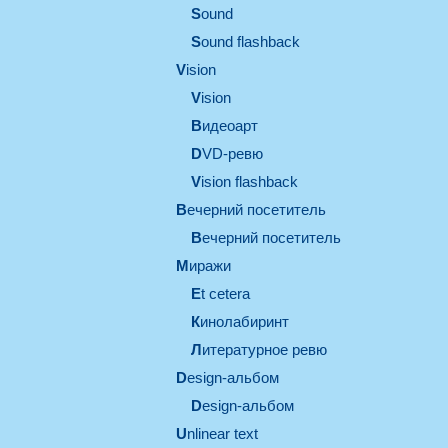
sound
Sound flashback
vision
vision
видеоарт
DVD-ревю
Vision flashback
вечерний посетитель
вечерний посетитель
миражи
et cetera
кинолабиринт
литературное ревю
design-альбом
design-альбом
unlinear text