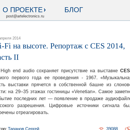
О ПРОЕКТЕ
БЛОГ
post@artelectronics.ru
апреля 2014
i-Fi на высоте. Репортаж с CES 2014,
сть II
gh end audio сохраняет присутствие на выставке
CE
мого первого года ее проведения - 1967. «Музыкальна
сть выставки прячется в собственной башне из слонов
сти: на 29–35 этажах гостиницы «Venetian». Самое заметн
бытие последних лет — появление в продаже аудиофайл
сокого разрешения. Цифровые источники сигнала бы
речены отреагировать.
тор:
Таранов Сергей
39088