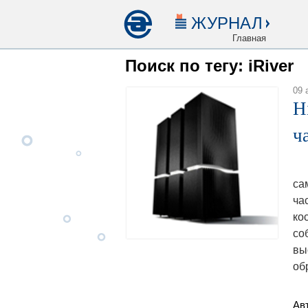
ЖУРНАЛ
Главная
Поиск по тегу: iRiver
09 
H
ча
Hi
са
ча
ко
со
вы
об
Ав