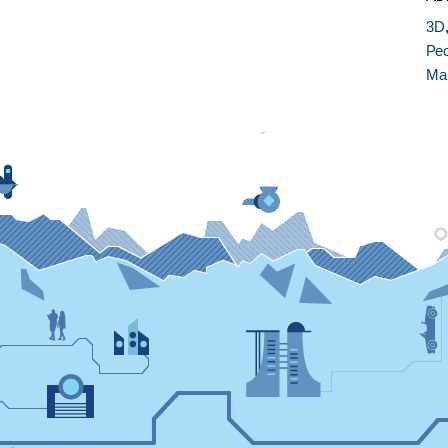
3D
Ре
Ма