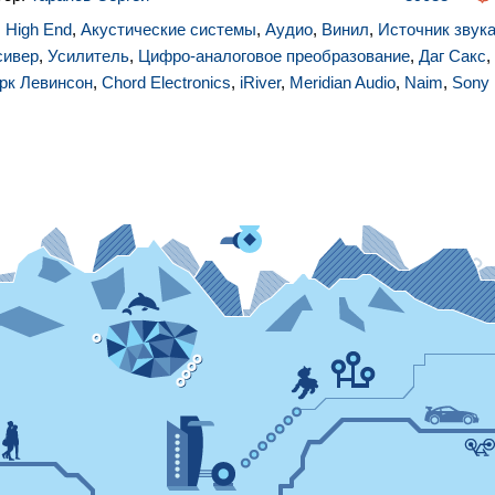
,
High End
,
Акустические системы
,
Аудио
,
Винил
,
Источник звук
сивер
,
Усилитель
,
Цифро-аналоговое преобразование
,
Даг Сакс
,
рк Левинсон
,
Chord Electronics
,
iRiver
,
Meridian Audio
,
Naim
,
Sony