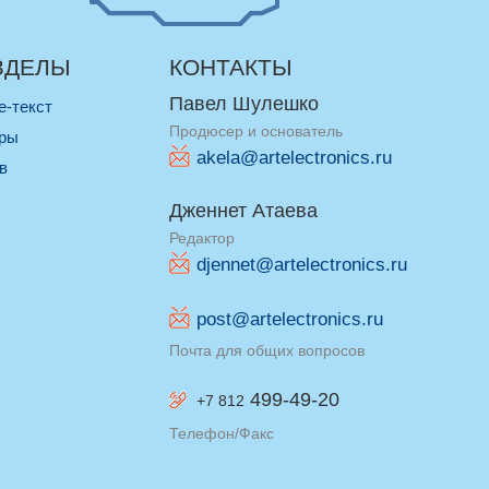
ЗДЕЛЫ
КОНТАКТЫ
Павел Шулешко
re-текст
Продюсер и основатель
оры
akela@artelectronics.ru
ив
Дженнет Атаева
Редактор
djennet@artelectronics.ru
post@artelectronics.ru
Почта для общих вопросов
499-49-20
+7 812
Телефон/Факс