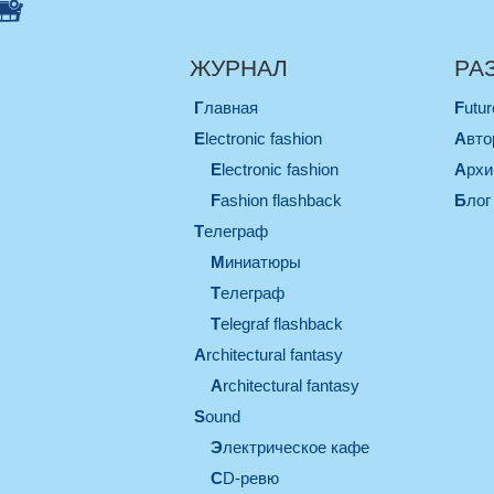
ЖУРНАЛ
РА
Главная
Futu
electronic fashion
Авт
electronic fashion
Арх
Fashion flashback
Блог
телеграф
миниатюры
телеграф
Telegraf flashback
architectural fantasy
architectural fantasy
sound
электрическое кафе
CD-ревю