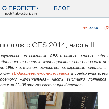
О ПРОЕКТЕ
БЛОГ
post@artelectronics.ru
39090
епортаж с CES 2014, часть II
исутствие на выставке
CES
с самого первого года 
уединению, то есть к экспонированию вне основного по
ле 1990-х и, в целом, естественна: огромные павильоны
ни для
ТВ-дисплеев
,
чудо-аксессуаров
и соединения всего
поэтому «музыкальная» часть выставки прячется
сти: на 29–35 этажах гостиницы «Venetian».