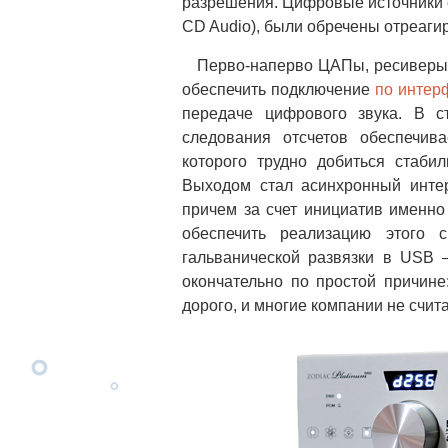
разрешения. Цифровые источники си
CD Audio), были обречены отреаги
Перво-наперво ЦАПы, ресиверы и
обеспечить подключение
по интер
передаче цифрового звука. В с
следования отсчетов обеспечива
которого трудно добиться стаби
Выходом стал асинхронный инте
причем за счет инициатив именно
обеспечить реализацию этого 
гальванической развязки в USB
окончательно по простой причине
дорого, и многие компании не счи