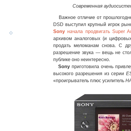
Современная аудиосистем
Важное отличие от прошлогодней
DSD выступил крупный игрок ры
Sony
начала продвигать Super A
архивом аналоговых (и цифровы
продать меломанам снова. С дру
разрешение звука — вещь не стол
публике оно неинтересно.
Sony
приготовила очень привл
высокого разрешения из серии
E
«проигрыватель плюс усилитель
H