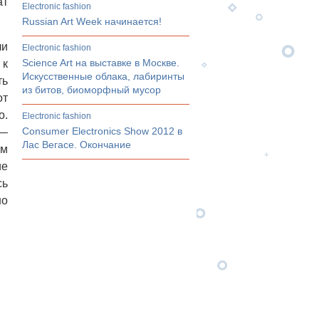
ат
electronic fashion
Russian Art Week начинается!
ли
electronic fashion
Science Art на выставке в Москве.
 к
Искусственные облака, лабиринты
ть
из битов, биоморфный мусор
от
о.
electronic fashion
Consumer Electronics Show 2012 в
 —
Лас Вегасе. Окончание
ем
ие
сь
но