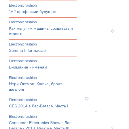
electronic fashion
162 профессии будущего
electronic fashion
Как мы учим машины создавать и
строить
electronic fashion
Summa Informaciae
electronic fashion
Внимание к именам
electronic fashion
Нери Оксман: Кафка, броня,
шезлонг
electronic fashion
CES 2014 в Лас-Вегасе. Часть I
electronic fashion
Consumer Electronics Show в Лас
Вегасе - 2013. Резюме. Часть III.