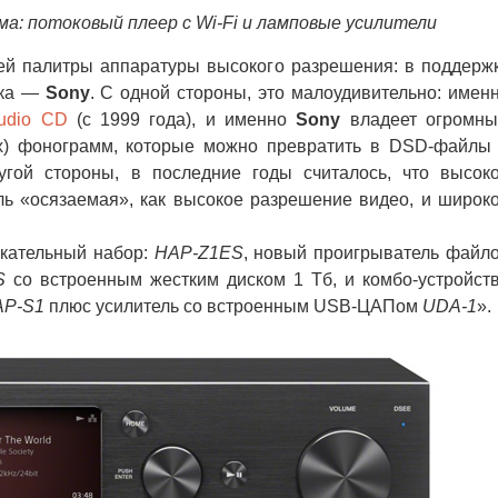
а: потоковый плеер с Wi-Fi и ламповые усилители
 палитры аппаратуры высокого разрешения: в поддерж
нка —
Sony
. С одной стороны, это малоудивительно: имен
udio CD
(с 1999 года), и именно
Sony
владеет огромн
х) фонограмм, которые можно превратить в DSD-файлы
гой стороны, в последние годы считалось, что высок
ь «осязаемая», как высокое разрешение видео, и широк
екательный набор:
HAP-Z1ES
, новый проигрыватель файл
S
со встроенным жестким диском 1 Тб, и комбо-устройст
AP-S1
плюс усилитель со встроенным USB-ЦАПом
UDA-1
».