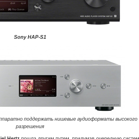
Sony HAP-S1
ппаратно поддержать нишевые аудиоформаты высокого
разрешения
iel Hertz
пошла другим путем, придумав очередную систем