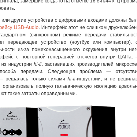
гнала, замершие когда-то на отметке 16 бит/44 кГц (форм
ровать.
ли другие устройства с цифровыми входами должны бы
фейсу USB-Audio
. Интерфейс этот не слишком дружелюбен
тандартном (синхронном) режиме передачи стабильнос
ет передающее устройство (ноутбук или компьютер), 
льности из-за помехонасыщенного окружения внутри нег
рфейс с повторной генерацией отсчетов внутри ЦАПа,
 из индустрии
hi-fi
, заставивших производителей микросх
способа передачи. Следующая проблема — отсутств
 — решалась только силами
hi-fi-
индустрии, и не решила
: организовать полную гальваническую изоляцию доволь
тают такие затраты оправданными.