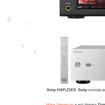
Sony HAP-Z1ES
.
Sony
готова а
Марк Левинсон
и его фирма
Dan