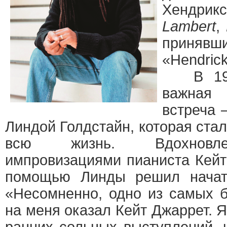
Хендрик
Lambert
,
приняв
«Hendrick
В 1979
важная
встреча 
Линдой Голдстайн, которая ста
всю жизнь. Вдохновл
импровизациями пианиста Кейт
помощью Линды решил начать
«Несомненно, одно из самых 
на меня оказал Кейт Джаррет. Я