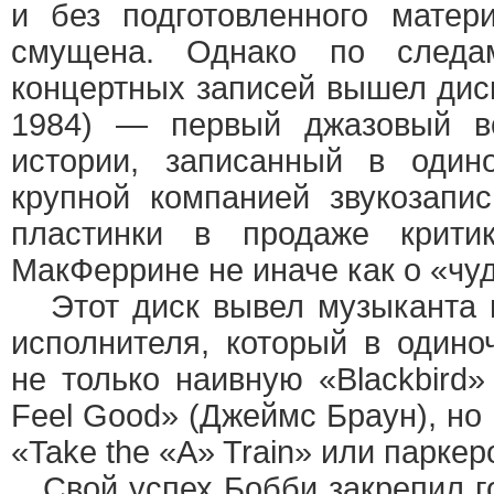
и без подготовленного матер
смущена. Однако по следа
концертных записей вышел диск
1984) — первый джазовый в
истории, записанный в один
крупной компанией звукозапи
пластинки в продаже крити
МакФеррине не иначе как о «чуд
Этот диск вывел музыканта 
исполнителя, который в одино
не только наивную «Blackbird»
Feel Good» (Джеймс Браун), но
«Take the «A» Train» или парке
Свой успех Бобби закрепил го