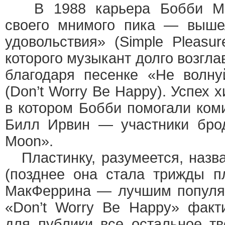
В 1988 карьера Бобби Мак
своего мнимого пика — выше
удовольствия» (Simple Pleasur
которого музыкант долго возгл
благодаря песенке «Не волну
(Don’t Worry Be Happy). Успех 
в котором Бобби помогали ком
Билл Ирвин — участники брод
Moon».
Пластинку, разумеется, назв
(позднее она стала трижды п
МакФеррина — лучшим популя
«Don’t Worry Be Happy» факт
для публики все остальное тв