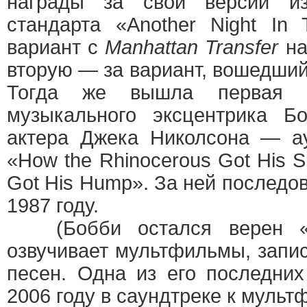
награды за свои версии изв
стандарта «Another Night In
вариант с
Manhattan Transfer
на
вторую — за вариант, вошедший
Тогда же вышла первая с
музыкального эксцентрика Б
актера Джека Николсона — ау
«How the Rhinocerous Got His 
Got His Hump». За ней последов
1987 году.
(Бобби остался верен «д
озвучивает мультфильмы, запис
песен. Одна из его последни
2006 году в саундтреке к мульт