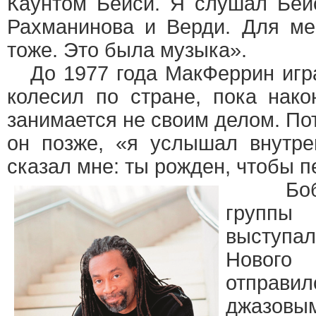
Каунтом Бейси. Я слушал Бейс
Рахманинова и Верди. Для ме
тоже. Это была музыка».
До 1977 года МакФеррин игра
колесил по стране, пока нако
занимается не своим делом. Пот
он позже, «я услышал внутре
сказал мне: ты рожден, чтобы п
Бобби
группы
A
выступа
Нового
отправил
джазо