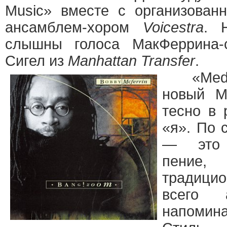
Music» вместе с организован
ансамблем-хором
Voicestra
. 
слышны голоса МакФеррина-
Сигел из
Manhattan Transfer
.
«Medic
новый М
тесно в 
«я». По 
— это 
пение,
традицио
всего 
напомина