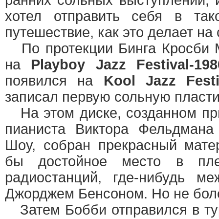
ранних сольных выступлений, и
хотел отправить себя в так
путешествие, как это делает на 
По протекции Бинга Кросби 
на
Playboy Jazz Festival-198
появился на
Kool Jazz Festi
записал первую сольную пласти
На этом диске, созданном при
пианиста Виктора Фельдмана
Шоу, собран прекрасный мате
бы достойное место в пле
радиостанций, где-нибудь м
Джорджем Бенсоном. Но не боле
Затем Бобби отправился в ту