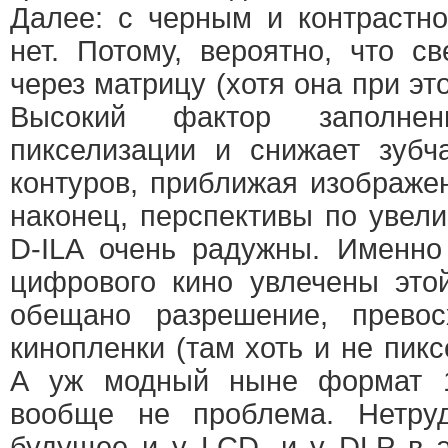
Далее: с черным и контрастн
нет. Потому, вероятно, что с
через матрицу (хотя она при эт
Высокий фактор заполне
пикселизации и снижает зубч
контуров, приближая изображе
наконец, перспективы по увел
D-ILA очень радужны. Именно
цифрового кино увлечены это
обещано разрешение, прево
кинопленки (там хоть и не пикс
А уж модный ныне формат 
вообще не проблема. Нетруд
будущее и у LCD, и у DLP в 