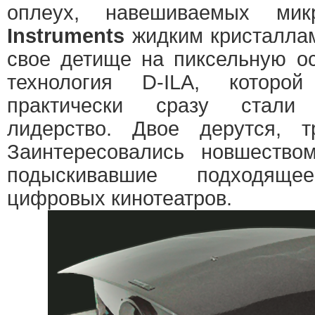
оплеух, навешиваемых ми
Instruments
жидким кристаллам
свое детище на пиксельную ос
технология D-ILA, которо
практически сразу стали
лидерство. Двое дерутся, 
Заинтересовались новшеством
подыскивавшие подходящ
цифровых кинотеатров.