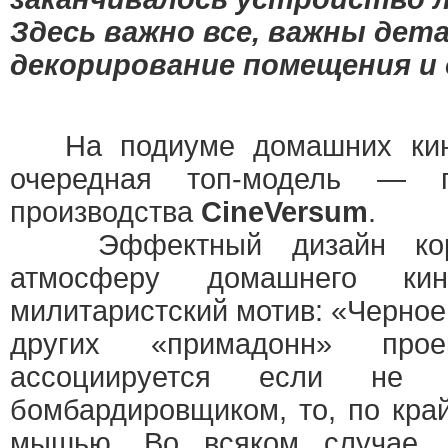
Здесь важно все, важны дет
декорирование помещения и 
На подиуме домашних кино
очередная топ-модель — 
производства
CineVersum
.
Эффектный дизайн корп
атмосферу домашнего кино
милитаристский мотив: «Черное 
других «примадонн» проек
ассоциируется если не 
бомбардировщиком, то, по кра
мышью. Во всяком случае, 