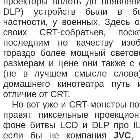
проекторы вплоть до появлен
DLP) устройств были в б
частности, у военных. Здесь 
своих CRT-собратьев, поск
последним по качеству изо
гораздо более мощный светов
размерам и цене они также с
(не в лучшем смысле слова
домашнего кинотеатра путь
отличие от CRT.
Но вот уже и CRT-монстры поч
правят пиксельные проекцион
фоне битвы LCD и DLP про IL
если бы не компания
JVC
,