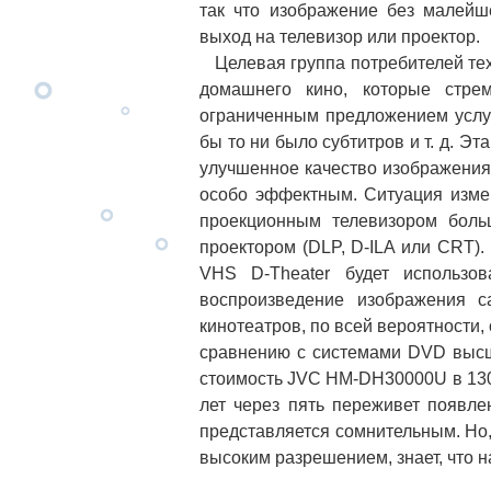
так что изображение без малейш
выход на телевизор или проектор.
Целевая группа потребителей техн
домашнего кино, которые стре
ограниченным предложением услуг
бы то ни было субтитров и т. д. Э
улучшенное качество изображения 
особо эффектным. Ситуация измен
проекционным телевизором бол
проектором (DLP, D-ILA или CRT).
VHS D-Theater будет использо
воспроизведение изображения 
кинотеатров, по всей вероятности
сравнению с системами DVD высше
стоимость JVC HM-DH30000U в 1300
лет через пять переживет появл
представляется сомнительным. Но, 
высоким разрешением, знает, что н