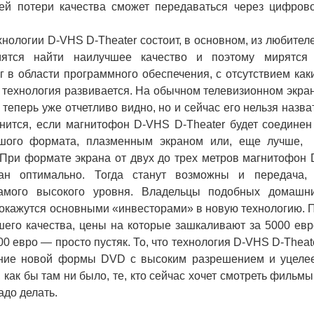
ей потери качества сможет передаваться через цифров
ологии D-VHS D-Theater состоит, в основном, из любител
мятся найти наилучшее качество и поэтому мирятся
 в области программного обеспечения, с отсутствием как
та технология развивается. На обычном телевизионном экра
теперь уже отчетливо видно, но и сейчас его нельзя назва
ится, если магнитофон D-VHS D-Theater будет соединен
ьшого формата, плазменным экраном или, еще лучше,
 При формате экрана от двух до трех метров магнитофон 
ван оптимально. Тогда станут возможны и передача,
самого высокого уровня. Владельцы подобных домашн
, окажутся основными «инвесторами» в новую технологию. 
го качества, цены на которые зашкаливают за 5000 евр
 евро — просто пустяк. То, что технология D-VHS D-Theat
ение новой формы DVD с высоким разрешением и уцелее
как бы там ни было, те, кто сейчас хочет смотреть фильмы
адо делать.