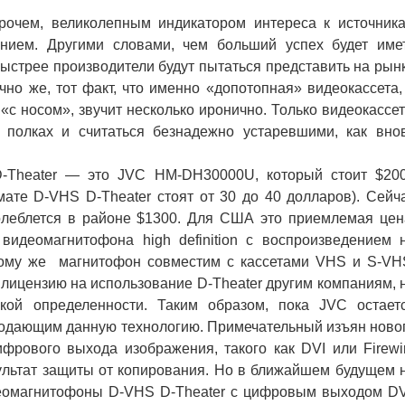
очем, великолепным индикатором интереса к источник
нием. Другими словами, чем больший успех будет име
ыстрее производители будут пытаться представить на рын
но же, тот факт, что именно «допотопная» видеокассета,
 «с носом», звучит несколько иронично. Только видеокассе
 полках и считаться безнадежно устаревшими, как вно
heater — это JVC HM-DH30000U, который стоит $20
ате D-VHS D-Theater стоят от 30 до 40 долларов). Сейч
олеблется в районе $1300. Для США это приемлемая цен
видеомагнитофона high definition с воспроизведением 
 тому же магнитофон совместим с кассетами VHS и S-VH
лицензию на использование D-Theater другим компаниям, 
кой определенности. Таким образом, пока JVC остает
одающим данную технологию. Примечательный изъян ново
фрового выхода изображения, такого как DVI или Firewi
езультат защиты от копирования. Но в ближайшем будущем 
деомагнитофоны D-VHS D-Theater с цифровым выходом DV