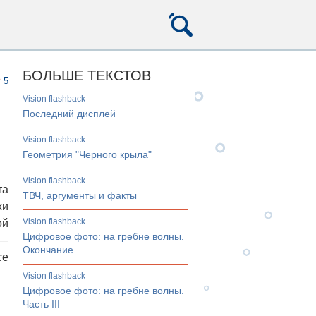
БОЛЬШЕ ТЕКСТОВ
5
Vision flashback
Последний дисплей
Vision flashback
Геометрия "Черного крыла"
Vision flashback
та
ТВЧ, аргументы и факты
жи
Vision flashback
ой
Цифровое фото: на гребне волны.
 —
Окончание
се
Vision flashback
Цифровое фото: на гребне волны.
Часть III