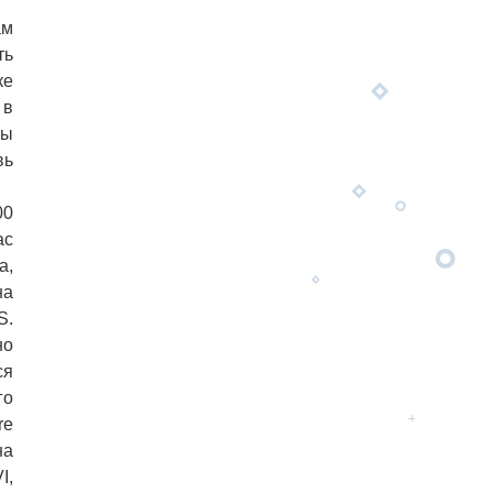
ам
ть
ке
 в
ты
вь
00
ас
а,
на
S.
но
ся
го
re
на
I,