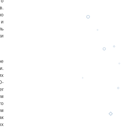
го
в.
но
 и
ль
ки
ое
и.
их
D-
er
им
то
ем
ак
ых