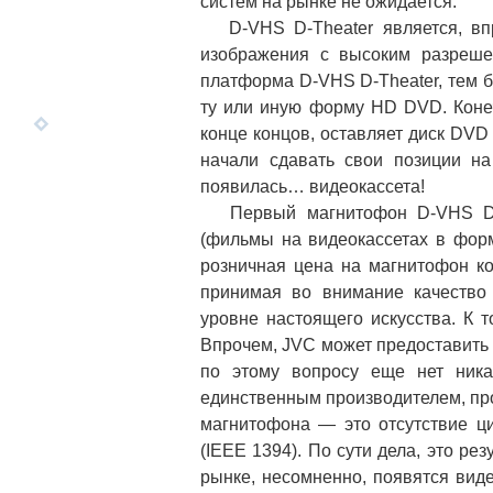
систем на рынке не ожидается.
D-VHS D-Theater является, впр
изображения с высоким разреше
платформа D-VHS D-Theater, тем б
ту или иную форму HD DVD. Конеч
конце концов, оставляет диск DVD
начали сдавать свои позиции на
появилась… видеокассета!
Первый магнитофон D-VHS D-T
(фильмы на видеокассетах в форм
розничная цена на магнитофон к
принимая во внимание качество 
уровне настоящего искусства. К
Впрочем, JVC может предоставить 
по этому вопросу еще нет ника
единственным производителем, пр
магнитофона — это отсутствие ци
(IEEE 1394). По сути дела, это р
рынке, несомненно, появятся ви