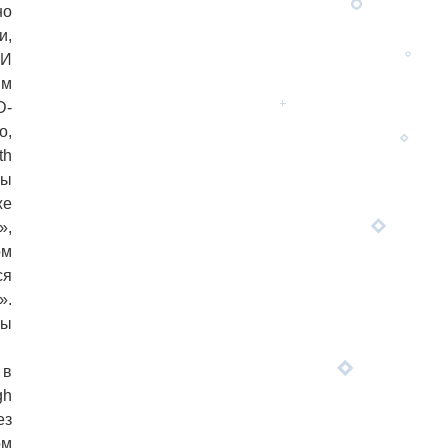
но
и,
 И
ым
D-
о,
th
мы
же
»,
ом
ся
».
мы
 в
gh
ез
ом