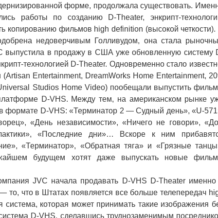
модернизированной форме, продолжала существовать. Имен
ись работы по созданию D-Theater, энкрипт-технологи
 копированию фильмов high definition (высокой четкости).
 одобрена недоверчивым Голливудом, она стала рыночн
VC выпустила в продажу в США уже обновленную систему 
крипт-технологией D-Theater. Одновременно стало известн
(Artisan Entertainment, DreamWorks Home Entertainment, 20
 Universal Studios Home Video) пообещали выпустить филь
ой платформе D-VHS. Между тем, на американском рынке у
 формате D-VHS: «Терминатор 2 — Судный день», «U-571
ворец», «День независимости», «Ничего не говори», «Д
лактики», «Последние дни»… Вскоре к ним прибавят
ние», «Терминатор», «Обратная тяга» и «Грязные танцы
ижайшем будущем хотят даже выпускать новые филь
мпания JVC начала продавать D-VHS D-Theater именно
 то, что в Штатах появляется все больше телепередач hi
ая система, которая может принимать такие изображения б
 система D-VHS, сделавшись труднозаменимым посредник