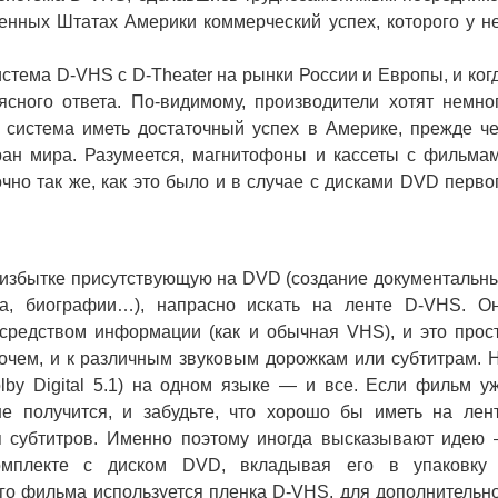
ненных Штатах Америки коммерческий успех, которого у н
тема D-VHS с D-Theater на рынки России и Европы, и ког
ясного ответа. По-видимому, производители хотят немно
и система иметь достаточный успех в Америке, прежде ч
ран мира. Разумеется, магнитофоны и кассеты с фильма
чно так же, как это было и в случае с дисками DVD перво
збытке присутствующую на DVD (создание документальн
а, биографии…), напрасно искать на ленте D-VHS. О
редством информации (как и обычная VHS), и это прос
рочем, и к различным звуковым дорожкам или субтитрам. 
lby Digital 5.1) на одном языке — и все. Если фильм у
не получится, и забудьте, что хорошо бы иметь на лен
я субтитров. Именно поэтому иногда высказывают идею
омплекте с диском DVD, вкладывая его в упаковку
го фильма используется пленка D-VHS, для дополнительн