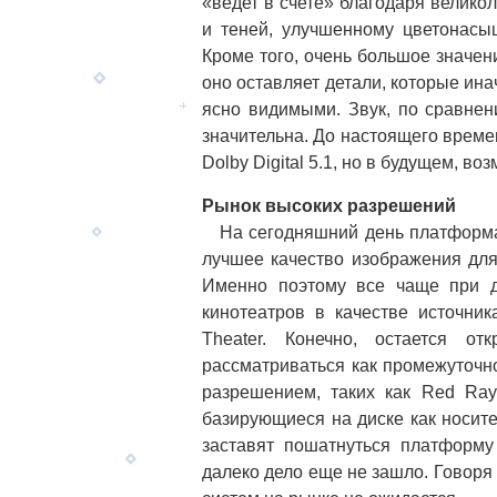
«ведет в счете» благодаря велик
и теней, улучшенному цветонасы
Кроме того, очень большое значе
оно оставляет детали, которые ина
ясно видимыми. Звук, по сравнен
значительна. До настоящего време
Dolby Digital 5.1, но в будущем, в
Рынок высоких разрешений
На сегодняшний день платформа D
лучшее качество изображения для
Именно поэтому все чаще при д
кинотеатров в качестве источни
Theater. Конечно, остается о
рассматриваться как промежуточ
разрешением, таких как Red Ray
базирующиеся на диске как носи
заставят пошатнуться платформу
далеко дело еще не зашло. Говоря