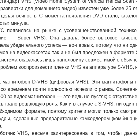
ндарт VHS (Video Home System of Vertical Helical Scan
развертки для домашнего видео) известен уже более 25 ле
 целая вечность. С момента появления DVD стало, казало
ость» минула.
 появилась на рынке с усовершенствованной технико
ние — Super VHS). Она давала более высокое качест
мела убедительного успеха — во-первых, потому, что ни од
мов на видеокассетах так и не был предложен в формате 
 система оказалась лишь наполовину совместимой с обычн
проблем воспроизвести пленки VHS на аппаратуре S-VHS, 
 магнитофон D-VHS (цифровая VHS). Эти магнитофоны 
со временем почти полностью исчезли с рынка. Сочетан
0 за видеомагнитофон — это ведь не пустяк) с отсутстви
ыграло решающую роль. Как и в случае с S-VHS, ни один 
ходимом формате, поэтому зрители могли только смотре
адры, сделанные предварительно камкордером (комбинац
.
отчик VHS, весьма заинтересована в том, чтобы данн