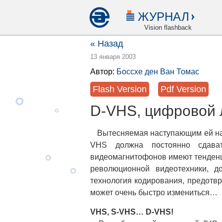
ЖУРНАЛ
Vision flashback
« Назад
13 января 2003
Автор:
Боссхе ден Ван Томас
Flash Version
Pdf Version
D-VHS, цифровой 
Вытесняемая наступающим ей на 
VHS должна постоянно сдава
видеомагнитофонов имеют тенденц
революционной видеотехники, доп
технология кодирования, предотвр
может очень быстро измениться…
VHS, S-VHS… D-VHS!