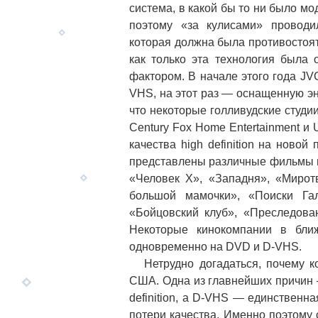
система, в какой бы то ни было 
поэтому «за кулисами» проводил
которая должна была противостоять
как только эта технология была
фактором. В начале этого года J
VHS, на этот раз — оснащенную эн
что некоторые голливудские студии 
Century Fox Home Entertainment и
качества high definition на нов
представлены различные фильмы в
«Человек Х», «Западня», «Мирот
большой мамочки», «Поиски Га
«Бойцовский клуб», «Преследова
Некоторые кинокомпании в бл
одновременно на DVD и D-VHS.
Нетрудно догадаться, почему ко
США. Одна из главнейших причин —
definition, а D-VHS — единственн
потери качества. Именно поэтому