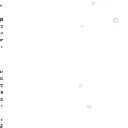
ее
да
го
ем
ми
го
ых
на
то
На
же
те
 —
 с
ой