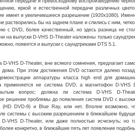
олепной передаче и превосходному воспроизведению черно
щению, яркой и естественной передаче различных цвето
ние имеет и увеличившееся разрешение (1920х1080). Имен
че растворились бы на заднем плане и слились с ним, четко
ию с DVD, более качественный, но здесь разница не сто
ни на выпуски D-VHS D-Theater наложены только саундтре
озможно, появятся и выпуски с саундтреками DTS 5.1.
-VHS D-Theater, вне всякого сомнения, предлагает сам
 дома. При этом достижения DVD остаются далеко позад
емонстрации аппаратуры класса high end для домашн
ка применяется не система DVD, а магнитофон D-VHS 
ткрытым вопрос: должна ли система D-VHS D-Theat
ное решение проблемы до появления систем DVD с высок
 (HD DVD-9) и Blue Ray, или нет. Вполне возможно, ч
теле системы с высоким разрешением в ближайшем будущ
 D-VHS D-Theater, или даже полностью исчезнуть; но т
 более конкретно, в ближайшие пять лет появление подобн