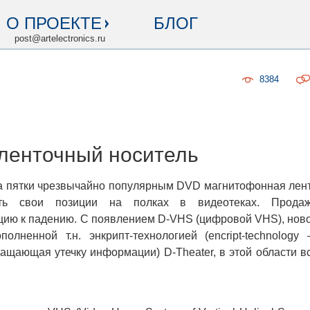
О ПРОЕКТЕ
БЛОГ
post@artelectronics.ru
8384
ленточный носитель
пятки чрезвычайно популярным DVD магнитофонная лен
ть свои позиции на полках в видеотеках. Прода
ию к падению. С появлением D-VHS (цифровой VHS), нов
олненной т.н. энкрипт-технологией (encript-technology
ащающая утечку информации) D-Theater, в этой области в