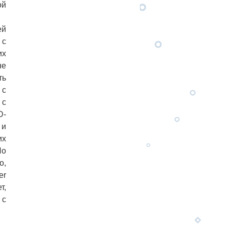
ой
ей
 с
их
не
ть
 с
 с
D-
 и
их
По
о,
er
т,
 с