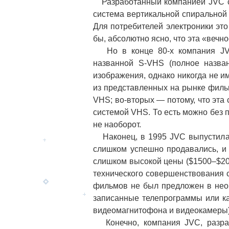
Разработанный компанией JVC ста
система вертикальной спиральной 
Для потребителей электроники это
бы, абсолютно ясно, что эта «вечн
Но в конце 80-х компания JVC
названной S-VHS (полное назва
изображения, однако никогда не и
из представленных на рынке филь
VHS; во-вторых — потому, что эта
системой VHS. То есть можно без 
не наоборот.
Наконец, в 1995 JVC выпустила
слишком успешно продавались, и 
слишком высокой цены ($1500–$200
технического совершенствования с
фильмов не был предложен в необ
записанные телепрограммы или к
видеомагнитофона и видеокамеры)
Конечно, компания JVC, разраб