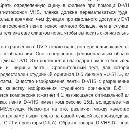
рать определенную сцену в фильме при помощи D-V
агнитофоном VHS, пленка должна перематываться туда
больше времени, чем функция произвольного доступа у DV
агнитофонной ленте, износ намного больше, чем в случае
а техника еще слишком нова, чтобы выносить окончательн
по сравнению с DVD только одно, но перевешивающее в
о изображения. Оно совершенно феноменальным образ
я диска DVD. Это достигается благодаря намного больше
и и ширины ленты. Сравнительный тест, для которо
 предоставлен студийный оригинал D-5 фильма «U-571», д
ьтаты. Качество изображения ленты D-VHS с разрешени
к качеству изображения студийного оригинала D-5! 
ется компрессия (сжатие) 4:1, являющаяся оптимальной д
 как лента D-VHS имеет компрессию 15:1, вследствие че
Мб/секунду. Несмотря на это, различия между качеств
овятся заметными только на самой лучшей воспроизводящ
 CRT и проекторы D-ILA). Образно говоря, D-VHS D-Theat