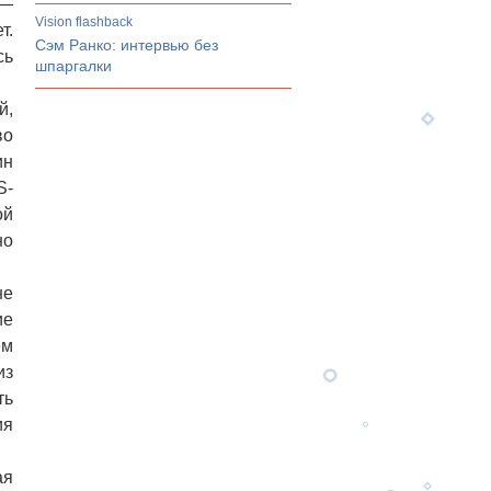
 —
Vision flashback
т.
Сэм Ранко: интервью без
сь
шпаргалки
й,
во
ин
S-
ой
но
не
ие
ем
из
ть
ия
ая