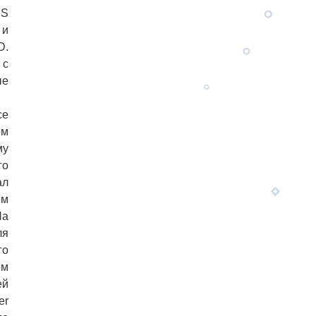
HS
 и
D.
 с
ые
се
ом
му
го
ал
ем
На
ля
го
ом
ей
er