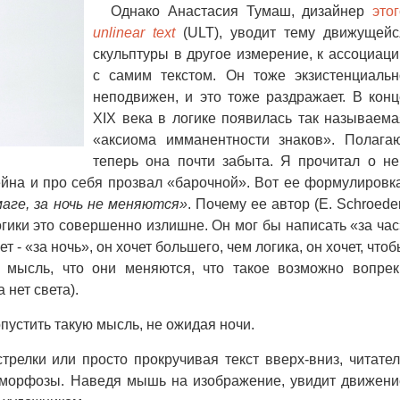
Однако Анастасия Тумаш, дизайнер
это
unlinear text
(ULT), уводит тему движущейс
скульптуры в другое измерение, к ассоциаци
с самим текстом. Он тоже экзистенциальн
неподвижен, и это тоже раздражает. В конц
XIX века в логике появилась так называема
«аксиома имманентности знаков». Полагаю
теперь она почти забыта. Я прочитал о не
йна и про себя прозвал «барочной». Вот ее формулировка
аге, за ночь не меняются»
. Почему ее автор (E. Schroede
огики это совершенно излишне. Он мог бы написать «за час
 - «за ночь», он хочет большего, чем логика, он хочет, что
л мысль, что они меняются, что такое возможно вопрек
 нет света).
устить такую мысль, не ожидая ночи.
трелки или просто прокручивая текст вверх-вниз, читател
аморфозы. Наведя мышь на изображение, увидит движени