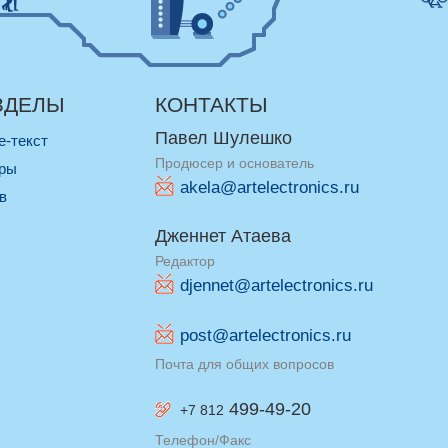
ЗДЕЛЫ
КОНТАКТЫ
Павел Шулешко
re-текст
Продюсер и основатель
оры
akela@artelectronics.ru
ив
Дженнет Атаева
Редактор
djennet@artelectronics.ru
post@artelectronics.ru
Почта для общих вопросов
499-49-20
+7 812
Телефон/Факс