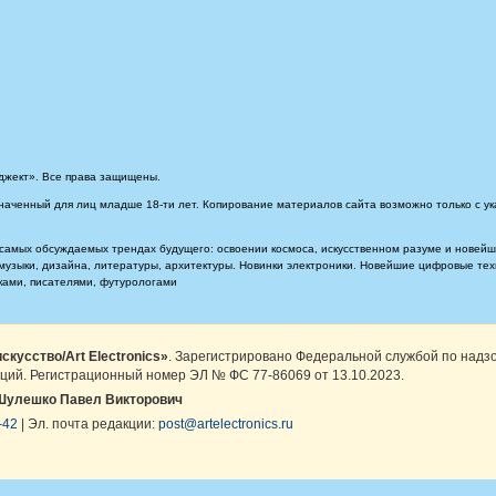
джект». Все права защищены.
наченный для лиц младше 18-ти лет. Копирование материалов сайта возможно только с ук
самых обсуждаемых трендах будущего: освоении космоса, искусственном разуме и новейших
, музыки, дизайна, литературы, архитектуры. Новинки электроники. Новейшие цифровые т
иками, писателями, футурологами
скусство/Art Electronics»
. Зарегистрировано Федеральной службой по надз
ций. Регистрационный номер ЭЛ № ФС 77-86069 от 13.10.2023.
Шулешко Павел Викторович
-42
| Эл. почта редакции:
post@artelectronics.ru