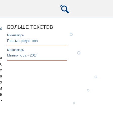
БОЛЬШЕ ТЕКСТОВ
0
миниатюры
Письма редактора
миниатюры
Миниатюра - 2014
я
,
е
а
о
м
а
-