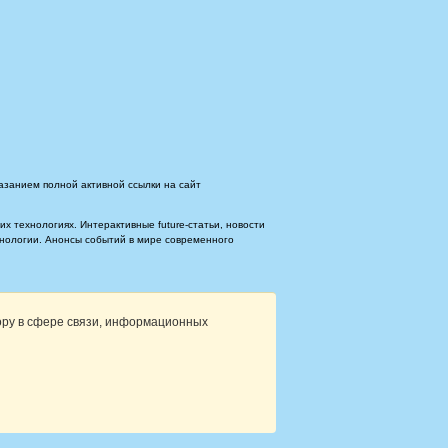
азанием полной активной ссылки на сайт
 технологиях. Интерактивные future-статьи, новости
ехнологии. Анонсы событий в мире современного
ору в сфере связи, информационных