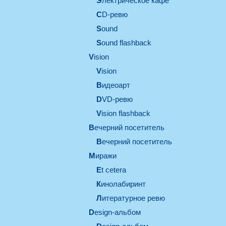
электрическое кафе
CD-ревю
sound
Sound flashback
vision
vision
видеоарт
DVD-ревю
Vision flashback
вечерний посетитель
вечерний посетитель
миражи
et cetera
кинолабиринт
литературное ревю
design-альбом