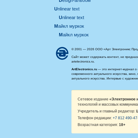
design-альбом
unlinear text
Unlinear text
майкл муркок
майкл муркок
© 2001 — 2026 ООО «Арт Электроникс Про
Сайт может содержать контент, не предназ
artelectronics.ru.
ArtElectronics.ru
— это интернет-журнал о 
современного актуального искусства, кино
актуального искусства. Интервью с художн
Сетевое издание
«Электронное и
технологий и массовых коммуника
Учредитель и главный редактор:
Телефон редакции:
+7 812 490-47
Возрастная категория:
18+