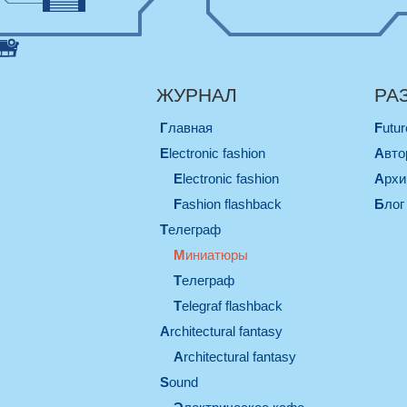
ЖУРНАЛ
РА
Главная
Futu
electronic fashion
Авт
electronic fashion
Арх
Fashion flashback
Блог
телеграф
миниатюры
телеграф
Telegraf flashback
architectural fantasy
architectural fantasy
sound