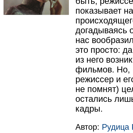
быть, режисс
показывает на
происходящег
догадываясь о
нас вообразил
это просто: д
из него возни
фильмов. Но, 
режиссер и ег
не помнят) це
остались лиш
кадры.
Автор:
Рудица