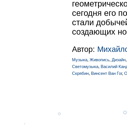
геометрическо
сегодня его п
стали добыче
создающих но
Автор:
Михайл
Музыка
,
Живопись
,
Дизайн
Светомузыка
,
Василий Кан
Скрябин
,
Винсент Ван Гог
,
О