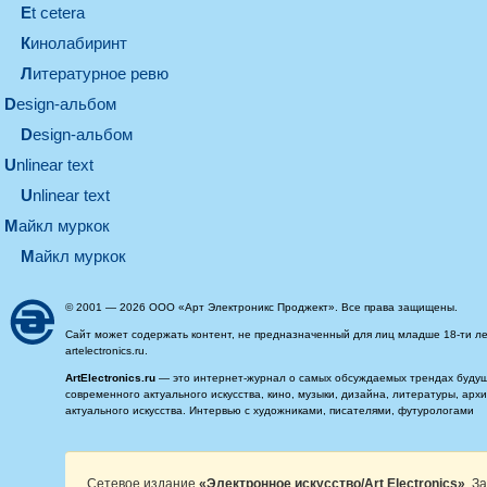
et cetera
кинолабиринт
литературное ревю
design-альбом
design-альбом
unlinear text
Unlinear text
майкл муркок
майкл муркок
© 2001 — 2026 ООО «Арт Электроникс Проджект». Все права защищены.
Сайт может содержать контент, не предназначенный для лиц младше 18-ти ле
artelectronics.ru.
ArtElectronics.ru
— это интернет-журнал о самых обсуждаемых трендах будущег
современного актуального искусства, кино, музыки, дизайна, литературы, ар
актуального искусства. Интервью с художниками, писателями, футурологами
Сетевое издание
«Электронное искусство/Art Electronics»
. З