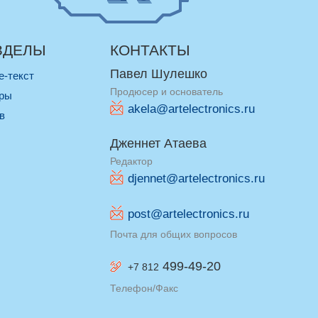
ЗДЕЛЫ
КОНТАКТЫ
Павел Шулешко
re-текст
Продюсер и основатель
оры
akela@artelectronics.ru
ив
Дженнет Атаева
Редактор
djennet@artelectronics.ru
post@artelectronics.ru
Почта для общих вопросов
499-49-20
+7 812
Телефон/Факс