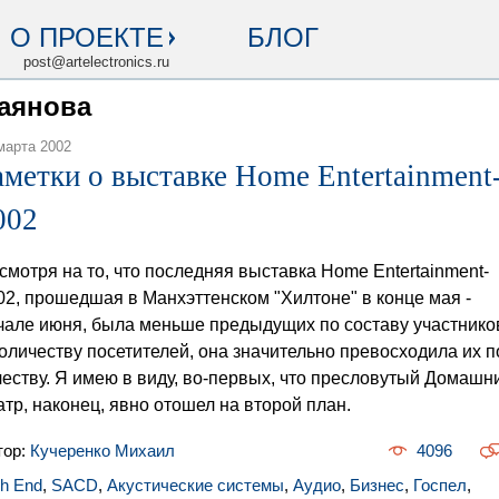
О ПРОЕКТЕ
БЛОГ
post@artelectronics.ru
Баянова
марта 2002
аметки о выставке Home Entertainment
002
смотря на то, что последняя выставка Home Entertainment-
02, прошедшая в Манхэттенском "Хилтоне" в конце мая -
чале июня, была меньше предыдущих по составу участнико
количеству посетителей, она значительно превосходила их п
честву. Я имею в виду, во-первых, что пресловутый Домашн
атр, наконец, явно отошел на второй план.
тор:
Кучеренко Михаил
4096
gh End
,
SACD
,
Акустические системы
,
Аудио
,
Бизнес
,
Госпел
,