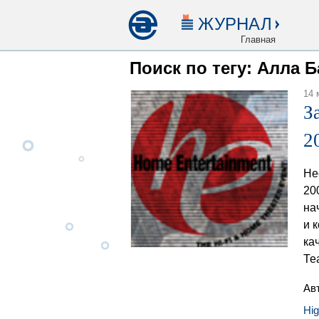
ЖУРНАЛ
Главная
Поиск по тегу: Алла 
14 
З
2
Не
20
на
и 
ка
Те
Ав
Hi