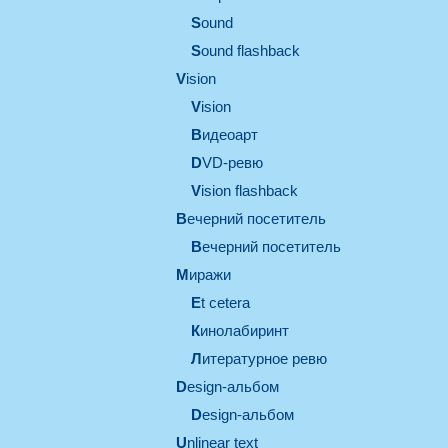
sound
Sound flashback
vision
vision
видеоарт
DVD-ревю
Vision flashback
вечерний посетитель
вечерний посетитель
миражи
et cetera
кинолабиринт
литературное ревю
design-альбом
design-альбом
unlinear text