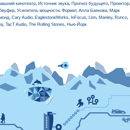
машний кинотеатр
,
Источник звука
,
Прогноз будущего
,
Проектор
бвуфер
,
Усилитель мощности
,
Формат
,
Алла Баянова
,
Марк
монд
,
Cary Audio
,
EaglestoneWorks
,
InFocus
,
Linn
,
Manley
,
Runco
,
ny
,
TacT Audio
,
The Rolling Stones
,
Нью-Йорк