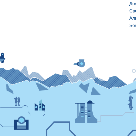
До
Са
Ал
So