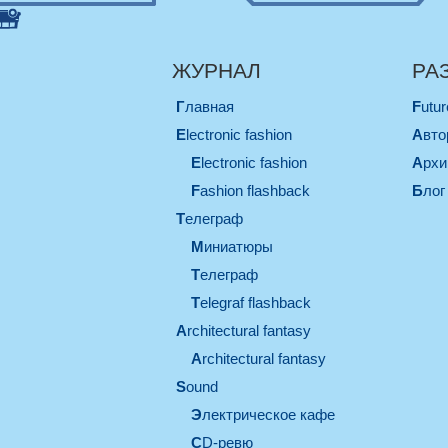
ЖУРНАЛ
РА
Главная
Futu
electronic fashion
Авт
electronic fashion
Арх
Fashion flashback
Блог
телеграф
миниатюры
телеграф
Telegraf flashback
architectural fantasy
architectural fantasy
sound
электрическое кафе
CD-ревю