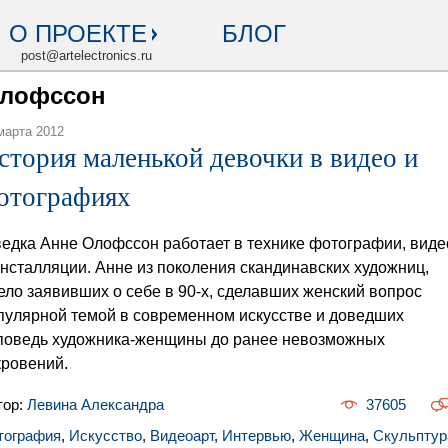
О ПРОЕКТЕ
БЛОГ
post@artelectronics.ru
Олофссон
марта 2012
стория маленькой девочки в видео и
отографиях
едка Анне Олофссон работает в технике фотографии, виде
инсталляции. Анне из поколения скандинавских художниц,
ело заявивших о себе в 90-х, сделавших женский вопрос
пулярной темой в современном искусстве и доведших
поведь художника-женщины до ранее невозможных
кровений.
тор:
Левина Александра
37605
тография
,
Искусство
,
Видеоарт
,
Интервью
,
Женщина
,
Скульптур