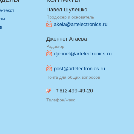
Павел Шулешко
re-текст
Продюсер и основатель
оры
akela@artelectronics.ru
ив
Дженнет Атаева
Редактор
djennet@artelectronics.ru
post@artelectronics.ru
Почта для общих вопросов
499-49-20
+7 812
Телефон/Факс