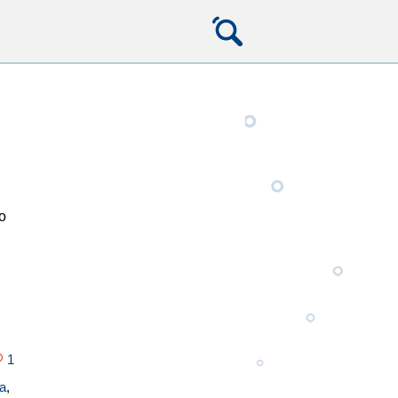
о
1
а
,