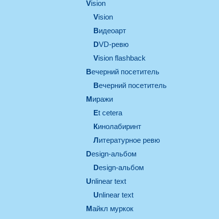
vision
vision
видеоарт
DVD-ревю
Vision flashback
вечерний посетитель
вечерний посетитель
миражи
et cetera
кинолабиринт
литературное ревю
design-альбом
design-альбом
unlinear text
Unlinear text
майкл муркок