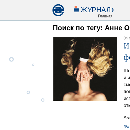
ЖУРНАЛ
Главная
Поиск по тегу: Анне 
04 
И
ф
Шв
и 
см
по
ис
от
Ав
Фо