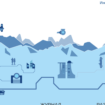
Ин
ЖУРНАЛ
РА