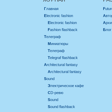
Главная
Futu
electronic fashion
Авт
electronic fashion
Арх
Fashion flashback
Блог
телеграф
миниатюры
телеграф
Telegraf flashback
architectural fantasy
architectural fantasy
sound
электрическое кафе
CD-ревю
sound
Sound flashback