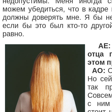
недопустимы. Меня иногда с
можем убедиться, что в кадре 
должны доверять мне. Я бы не
если бы это был кто-то друг
равно.
AE:
отца 
этом п
АО:
О
Но сей
так п
Совсем
с ним
стоит 