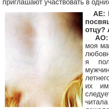
приглашают участвовать в одних
AE:
посв
отцу? 
АО:
моя ма
любовн
я пол
мужчи
летнег
их им
следу
читала