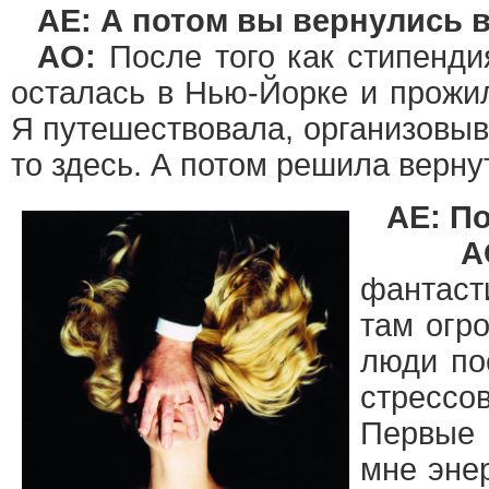
AE: А потом вы вернулись
АО:
После того как стипенди
осталась в Нью-Йорке и прожил
Я путешествовала, организовыв
то здесь. А потом решила верну
AE: П
А
фантаст
там огр
люди по
стресс
Первые 
мне эне