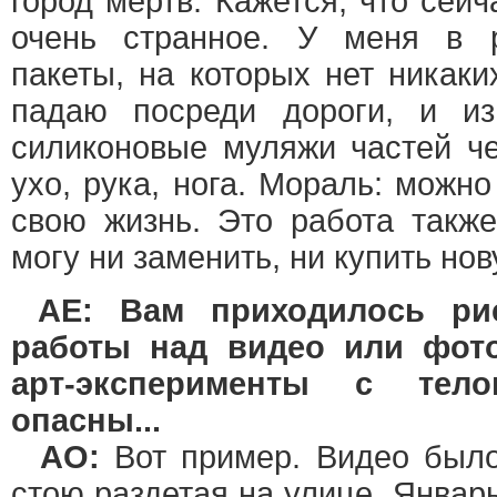
город мертв. Кажется, что сейч
очень странное. У меня в р
пакеты, на которых нет никаки
падаю посреди дороги, и из
силиконовые муляжи частей ч
ухо, рука, нога. Мораль: можно
свою жизнь. Это работа такж
могу ни заменить, ни купить нов
AE: Вам приходилось ри
работы над видео или фот
арт-эксперименты с тел
опасны...
АО:
Вот пример. Видео было
стою раздетая на улице. Январ