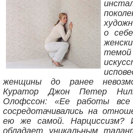
инста
покол
художн
о себе
женски
темо
искус
испо
женщины до ранее невозмо
Куратор Джон Петер Нил
Олофссон: «Ее работы все
сосредотачивались на отнош
ею же самой. Нарциссизм? 
обладает уникальным тала