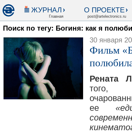
ЖУРНАЛ
О ПРОЕКТЕ
Главная
post@artelectronics.ru
Поиск по тегу: Богиня: как я полюб
30 января 2
Фильм «Б
полюбил
Рената Л
того, 
очарован
ее
«ед
современ
кинемато