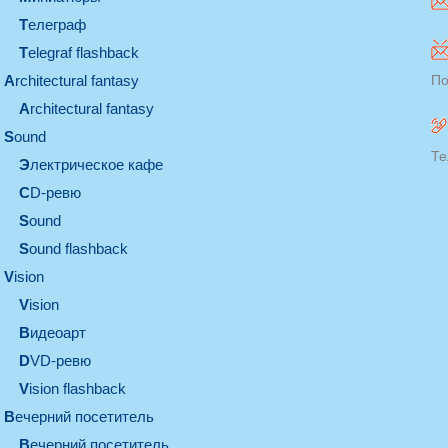
телеграф
Telegraf flashback
architectural fantasy
По
architectural fantasy
sound
Те
электрическое кафе
CD-ревю
sound
Sound flashback
vision
vision
видеоарт
DVD-ревю
Vision flashback
вечерний посетитель
вечерний посетитель