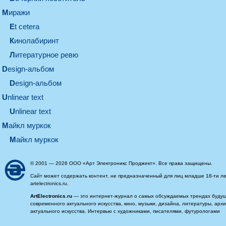
миражи
et cetera
кинолабиринт
литературное ревю
design-альбом
design-альбом
unlinear text
Unlinear text
майкл муркок
майкл муркок
© 2001 — 2026 ООО «Арт Электроникс Проджект». Все права защищены.
Сайт может содержать контент, не предназначенный для лиц младше 18-ти ле
artelectronics.ru.
ArtElectronics.ru
— это интернет-журнал о самых обсуждаемых трендах будущег
современного актуального искусства, кино, музыки, дизайна, литературы, ар
актуального искусства. Интервью с художниками, писателями, футурологами