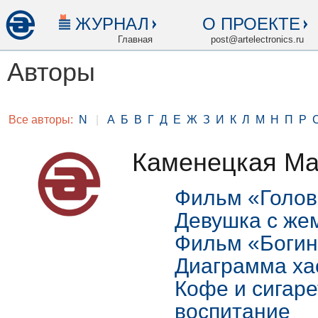
ЖУРНАЛ
О ПРОЕКТЕ
Главная
post@artelectronics.ru
Авторы
Все авторы:
N
|
А
Б
В
Г
Д
Е
Ж
З
И
К
Л
М
Н
П
Р
Каменецкая М
Фильм «Голов
Девушка с же
Фильм «Богин
Диаграмма ха
Кофе и сигаре
воспитание