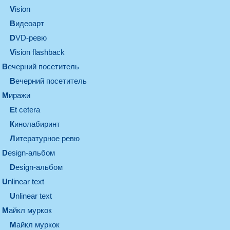
vision
видеоарт
DVD-ревю
Vision flashback
вечерний посетитель
вечерний посетитель
миражи
et cetera
кинолабиринт
литературное ревю
design-альбом
design-альбом
unlinear text
Unlinear text
майкл муркок
майкл муркок