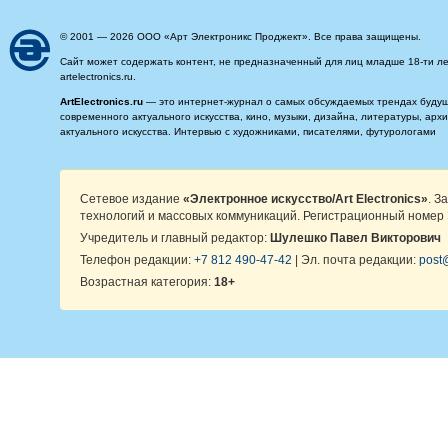
© 2001 — 2026 ООО «Арт Электроникс Проджект». Все права защищены.
Сайт может содержать контент, не предназначенный для лиц младше 18-ти ле
artelectronics.ru.
ArtElectronics.ru
— это интернет-журнал о самых обсуждаемых трендах будущег
современного актуального искусства, кино, музыки, дизайна, литературы, ар
актуального искусства. Интервью с художниками, писателями, футурологами
Сетевое издание
«Электронное искусство/Art Electronics»
. З
технологий и массовых коммуникаций. Регистрационный номер 
Учредитель и главный редактор:
Шулешко Павел Викторович
Телефон редакции:
+7 812 490-47-42
| Эл. почта редакции:
post@
Возрастная категория:
18+