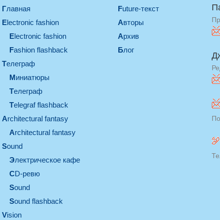
П
Главная
Future-текст
Пр
electronic fashion
Авторы
electronic fashion
Архив
Fashion flashback
Блог
Д
телеграф
Ре
миниатюры
телеграф
Telegraf flashback
architectural fantasy
По
architectural fantasy
sound
Те
электрическое кафе
CD-ревю
sound
Sound flashback
vision