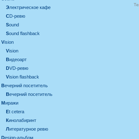
Те
электрическое кафе
CD-ревю
sound
Sound flashback
vision
vision
видеоарт
DVD-ревю
Vision flashback
вечерний посетитель
вечерний посетитель
миражи
et cetera
кинолабиринт
литературное ревю
design-альбом