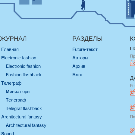
ЖУРНАЛ
РАЗДЕЛЫ
К
П
Главная
Future-текст
Пр
electronic fashion
Авторы
electronic fashion
Архив
Fashion flashback
Блог
Д
телеграф
Ре
миниатюры
телеграф
Telegraf flashback
architectural fantasy
По
architectural fantasy
sound