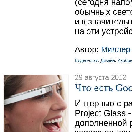
(сегодня нап
обычных свето
и к значител
на эти устройс
Автор:
Миллер
Видео-очки
,
Дизайн
,
Изобре
29 августа 2012
Что есть Goo
Интервью с р
Project Glass 
дополненной р