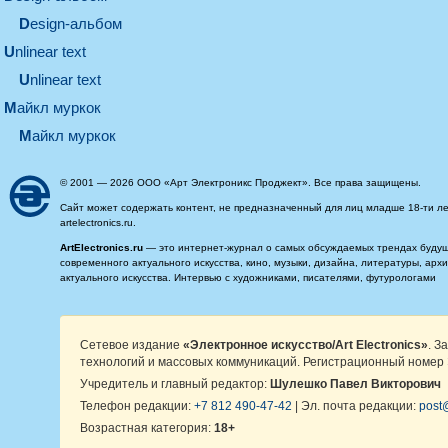
design-альбом
unlinear text
Unlinear text
майкл муркок
майкл муркок
© 2001 — 2026 ООО «Арт Электроникс Проджект». Все права защищены.
Сайт может содержать контент, не предназначенный для лиц младше 18-ти ле
artelectronics.ru.
ArtElectronics.ru
— это интернет-журнал о самых обсуждаемых трендах будущег
современного актуального искусства, кино, музыки, дизайна, литературы, ар
актуального искусства. Интервью с художниками, писателями, футурологами
Сетевое издание
«Электронное искусство/Art Electronics»
. З
технологий и массовых коммуникаций. Регистрационный номер 
Учредитель и главный редактор:
Шулешко Павел Викторович
Телефон редакции:
+7 812 490-47-42
| Эл. почта редакции:
post@
Возрастная категория:
18+